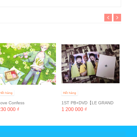
Hết hà
Sprin
1 250
Hết hàng
Hết hàng
Love Confess
1ST PB+DVD【LE GRAND
BLEU】REPRINT ORDER /
230 000 ₫
1 200 000 ₫
1ST