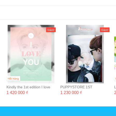
Giảm!
Giảm!
Hết hàng
Kindly the 1st edition I love
PUPPYSTORE 1ST
you
PHOTOBOOK 'ALMOST
1 420 000 ₫
1 230 000 ₫
LOVER'