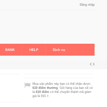
Đăng nhập
BANK
HELP
Dịch vụ
Mua sản phẩm này bạn có thể nhận được
610
điểm thưởng
. Giỏ hàng của bạn sẽ có
là
610
điểm
có thể chuyển thành mã giảm
giá là
915 ₫
.