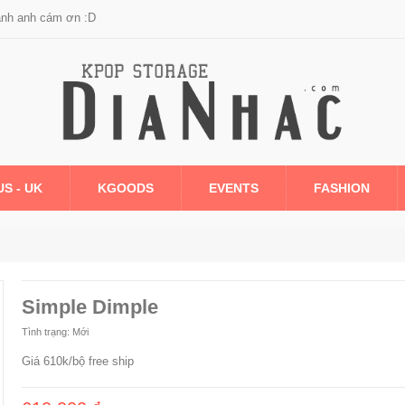
anh anh cám ơn :D
US - UK
KGOODS
EVENTS
FASHION
Simple Dimple
Tình trạng:
Mới
Giá 610k/bộ free ship