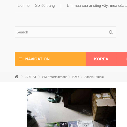
Liên hệ
Sơ đồ trang
|
Em mua của ai cũng vậy, mua của 
KOREA
NAVIGATION
ARTIST
SM Entertainment
EXO
Simple Dimple