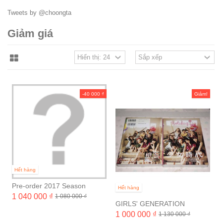
Tweets by @choongta
Giảm giá
-40 000 ₫
Giảm!
Hết hàng
Pre-order 2017 Season
Hết hàng
Greetings SNSD, EXO, f(x),
1 040 000 ₫
1 080 000 ₫
GIRLS' GENERATION
NCT, SHInee
HOLIDAY
1 000 000 ₫
1 130 000 ₫