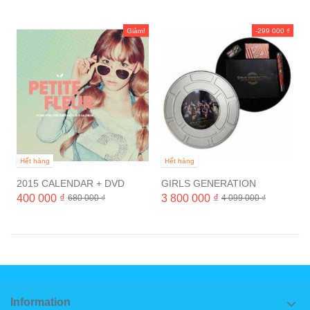
Giảm!
-299 000 ₫
Hết hàng
Hết hàng
2015 CALENDAR + DVD
GIRLS GENERATION
"PETITE FLEUR"
Complete Video Collection
400 000 ₫
3 800 000 ₫
680 000 ₫
4 099 000 ₫
[3DVD 완전생산한정반]
Information