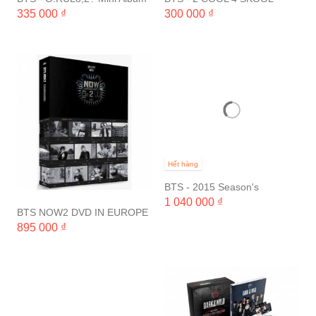
Single Album
335 000 ₫
300 000 ₫
Hết hàng
BTS - 2015 Season's
Greeting
1 040 000 ₫
BTS NOW2 DVD IN EUROPE
& AMERICA (1 DISC)
895 000 ₫