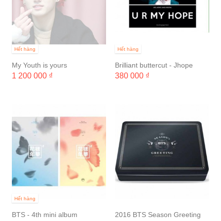
Hết hàng
Hết hàng
My Youth is yours
Brilliant buttercut - Jhope
Bday
1 200 000 ₫
380 000 ₫
Hết hàng
BTS - 4th mini album
2016 BTS Season Greeting