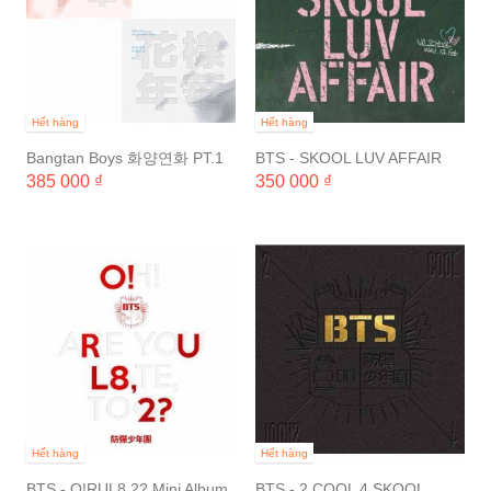
Hết hàng
Hết hàng
Bangtan Boys 화양연화 PT.1
BTS - SKOOL LUV AFFAIR
3rd Mini Album
2nd Mini Album
385 000 ₫
350 000 ₫
Hết hàng
Hết hàng
BTS - O!RUL8,2? Mini Album
BTS - 2 COOL 4 SKOOL