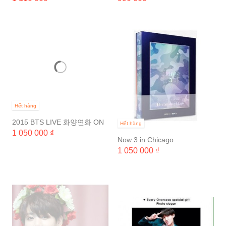
Hết hàng
2015 BTS LIVE 화양연화 ON
Hết hàng
STAGE (3 DISC)
1 050 000 ₫
Now 3 in Chicago
1 050 000 ₫