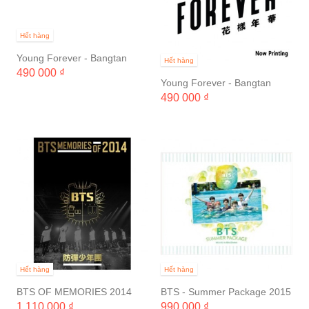
Hết hàng
Young Forever - Bangtan
Hết hàng
Boys (Night ver)
490 000 ₫
Young Forever - Bangtan
Boys (Day ver)
490 000 ₫
Hết hàng
Hết hàng
BTS OF MEMORIES 2014
BTS - Summer Package 2015
1 110 000 ₫
990 000 ₫