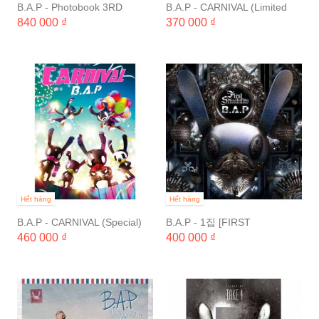
B.A.P - Photobook 3RD
B.A.P - CARNIVAL (Limited
ADVENTURE [50,000 MILES
Edition)
840 000 ₫
370 000 ₫
ON EARTH]
Hết hàng
Hết hàng
B.A.P - CARNIVAL (Special)
B.A.P - 1집 [FIRST
SENSIBILITY]
460 000 ₫
400 000 ₫