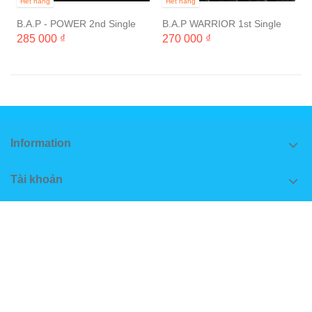
Hết hàng
Hết hàng
B.A.P - POWER 2nd Single
B.A.P WARRIOR 1st Single
Album
Album
285 000 ₫
270 000 ₫
Information
Tài khoản
Thông tin
Follow us
Thư tín