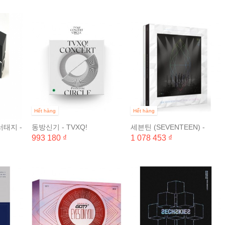
Hết hàng
Hết hàng
서태지 -
동방신기 - TVXQ!
세븐틴 (SEVENTEEN) -
태지 심
CONCERT -CIRCLE-
2018 SEVENTEEN
993 180 ₫
1 078 453 ₫
WELCOME DVD (2 DISC)
CONCERT IDEAL CUT IN...
&...