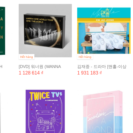
Hết hàng
Hết hàng
H
[DVD] 워너원 (WANNA
김재중 - 드라마 [맨홀-이상
ONE) - 월드투어 원: 더 월드
한 나라의 필] 메이킹 DVD (8
1 128 614 ₫
1 931 183 ₫
(2
인...
DISC) & KIM JAE JOONG...