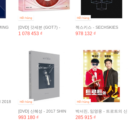
Hết hàng
Hết hàng
MING
[DVD] 갓세븐 (GOT7) -
젝스키스 - SECHSKIES
SC) 재
GOT7 2018 WORLD
2018 CONCERT [지금ㆍ여
1 078 453 ₫
978 132 ₫
TOUR...
기ㆍ다시] (2CD + 2DVD)
&...
 2018
Hết hàng
Hết hàng
IN
[DVD] 신혜성 - 2017 SHIN
박서진, 임영웅 - 트로트의 신
HYE SUNG WEEKLY...
(1 DISC) & PARK SEO JIN,
993 180 ₫
285 915 ₫
LIM YOUNG...