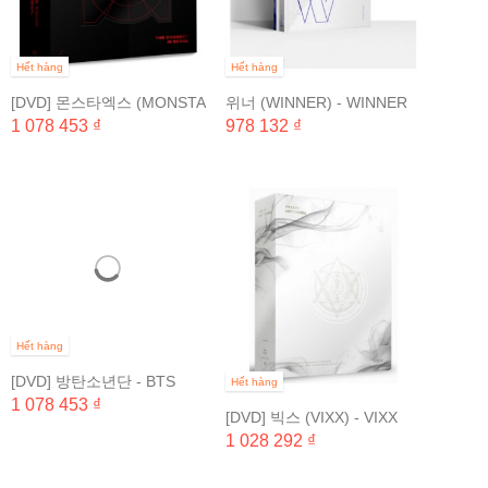
Hết hàng
Hết hàng
[DVD] 몬스타엑스 (MONSTA
위너 (WINNER) - WINNER
X) - 2018 몬스타엑스...
2018 EVERYWHERE TOUR
1 078 453 ₫
978 132 ₫
IN SEOUL DVD (2...
Hết hàng
[DVD] 방탄소년단 - BTS
Hết hàng
4TH MUSTER [HAPPY...
1 078 453 ₫
[DVD] 빅스 (VIXX) - VIXX
LIVE LOST...
1 028 292 ₫