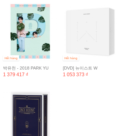
Hết hàng
Hết hàng
박유천 - 2018 PARK YU
[DVD] 뉴이스트 W
CHUN FANMEETING &
(NU&#039;EST W) -...
1 379 417 ₫
1 053 373 ₫
MINI CONCERT HALL...