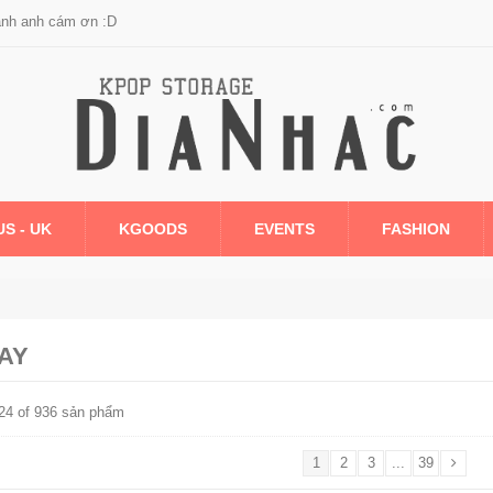
anh anh cám ơn :D
US - UK
KGOODS
EVENTS
FASHION
AY
- 24 of 936 sản phẩm
1
2
3
...
39