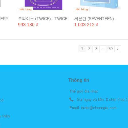
Hết hàng
Hết hàng
VERY
트와이스 (TWICE) - TWICE
세븐틴 (SEVENTEEN) -
CERT
TV6 : TWICE IN
2016 LIKE SEVENTEEN -
993 180 ₫
1 003 212 ₫
SINGAPORE (3 DISC) &...
SHINING DIAMOND...
1
2
3
...
39
Thông tin
Thế giới đĩa nhạc
Gọi ngay và liền:
0 chín 3 ba 1
 có
Email:
order@choongta.com
á nhân
á