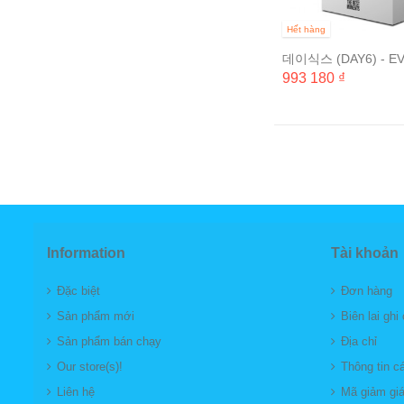
Hết hàng
데이식스 (DAY6) - E
DAY6 FINALE CON
993 180 ₫
[THE BEST...
Information
Tài khoản
Đặc biệt
Đơn hàng
Sản phẩm mới
Biên lai ghi
Sản phẩm bán chạy
Địa chỉ
Our store(s)!
Thông tin c
Liên hệ
Mã giảm gi