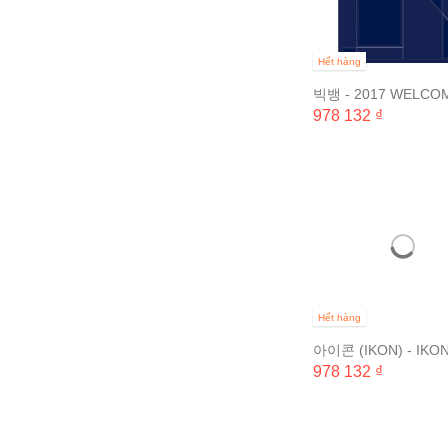
Hết hàng
빅뱅 - 2017 WELCO
COLLECTION (1 DI
978 132 ₫
발매 & BIGBANG -...
Hết hàng
아이콘 (IKON) - IKON
[CONTINUE] TOUR 
978 132 ₫
SEOUL DVD (3...