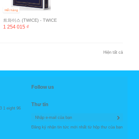
Hết hàng
트와이스 (TWICE) - TWICE
FANMEETING [ONCE
1 254 015 ₫
BEGINS] BLU-RAY (2...
Hiện tất cả
Follow us
Thư tín
3 1 eight 96
Đăng ký nhận tin tức mới nhất từ hộp thư của bạn