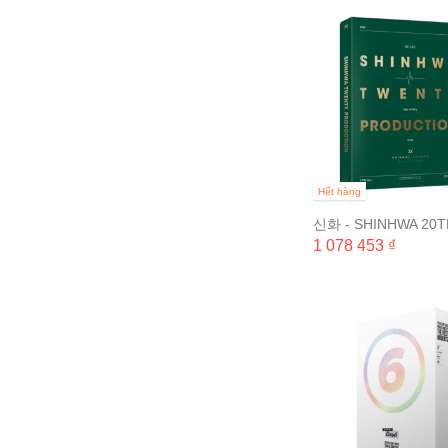
Hết hàng
신화 - SHINHWA 20T
ANNIVERSARY
1 078 453 ₫
PRODUCTION DVD 
DISC) &...