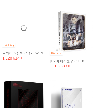
Hết hàng
트와이스 (TWICE) - TWICE
Hết hàng
TV 2018 DVD (4 DISC) &
1 128 614 ₫
[DVD] 여자친구 - 2018
TWICE - TWICE...
GFRIEND FIRST
1 103 533 ₫
CONCERT...