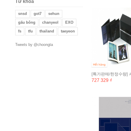
Từ khoá
snsd
got7
sehun
gấu bông
chanyeol
EXO
fs
tfu
thailand
taeyeon
Tweets by @choongta
Hết hàng
[특가판매/한정수량] 
더 그레이트 2008 서
727 329 ₫
포니 라이브...