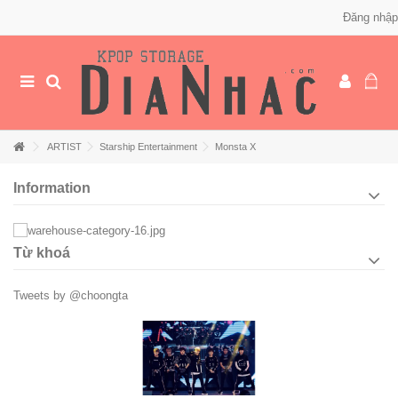
Đăng nhập
ARTIST
Starship Entertainment
Monsta X
Information
Từ khoá
Tweets by @choongta