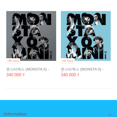
팩)...
Hết hàng
Hết hàng
몬스타엑스 (MONSTA X) -
몬스타엑스 (MONSTA X) -
RUSH (2ND 미니앨범) 오피셜
RUSH (2ND 미니앨범)
340 000 ₫
340 000 ₫
버전 [포토카드 8종 중 1종...
SECRET 버전 [포토카드 8종
중1종...
Information