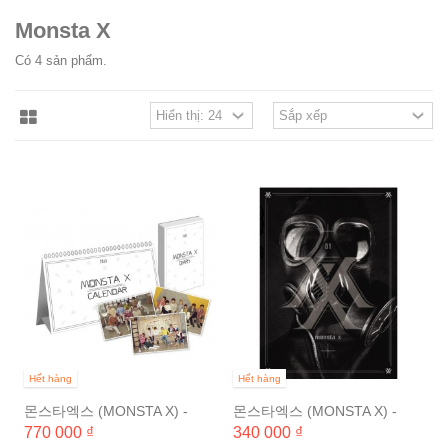
Monsta X
Có 4 sản phẩm.
Hết hàng
Hết hàng
몬스타엑스 (MONSTA X) -
몬스타엑스 (MONSTA X) -
2016 캘린더 [캘린더 + 다이어
TRESPASS(1ST 미니앨범)[포
770 000 ₫
340 000 ₫
리 + 사진엽서 3장] [1월 8일...
토카드 (8종 중 랜덤1종 온