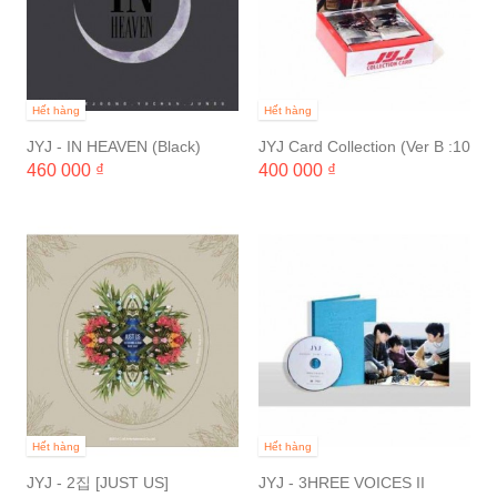
Hết hàng
Hết hàng
JYJ - IN HEAVEN (Black)
JYJ Card Collection (Ver B :10
packs) (3 Ver A,B,C)
460 000 ₫
400 000 ₫
Hết hàng
Hết hàng
JYJ - 2집 [JUST US]
JYJ - 3HREE VOICES II