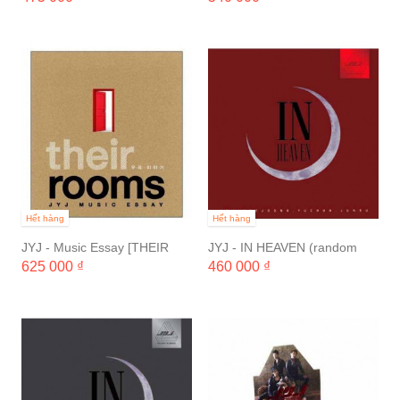
Album
Hết hàng
Hết hàng
JYJ - Music Essay [THEIR
JYJ - IN HEAVEN (random
ROOMS]
color cover)
625 000 ₫
460 000 ₫