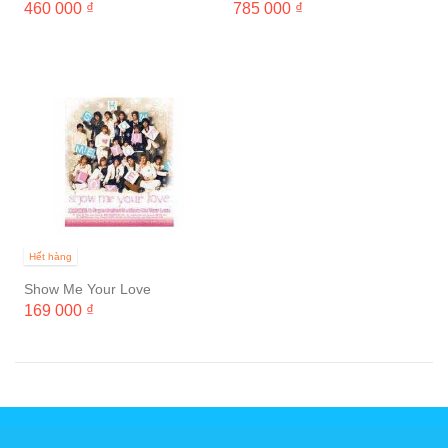
PHOTO STORY DVD
460 000 ₫
785 000 ₫
Hết hàng
Show Me Your Love
169 000 ₫