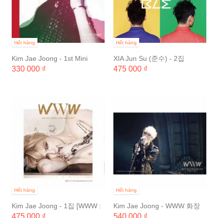
Hết hàng
Hết hàng
Kim Jae Joong - 1st Mini
XIA Jun Su (준수) - 2집
Album
[INCREDIBLE]
330 000 ₫
475 000 ₫
Hết hàng
Hết hàng
Kim Jae Joong - 1집 [WWW :
Kim Jae Joong - WWW 화장
WHO, WHEN, WHY]
을 지우다 1st Repackage
475 000 ₫
540 000 ₫