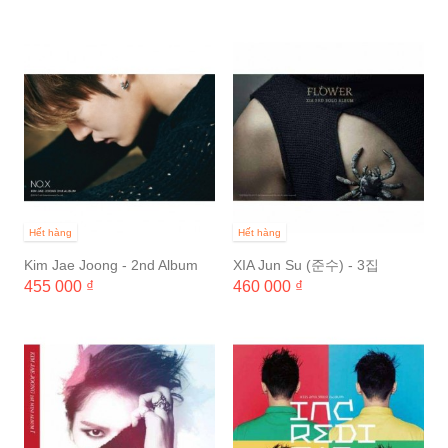
Hết hàng
Hết hàng
Kim Jae Joong - 2nd Album
XIA Jun Su (준수) - 3집
NO.X
[FLOWER]
455 000 ₫
460 000 ₫