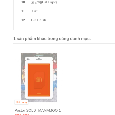
10.
고양이(Cat Fight)
11.
Just
12.
Girl Crush
1 sản phẩm khác trong cùng danh mục:
Hết hàng
Poster SOLD -MAMAMOO 1
집 [MELTING]