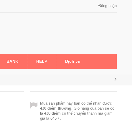
Đăng nhập
BANK
HELP
Dịch vụ
Mua sản phẩm này bạn có thể nhận được
430
điểm thưởng
. Giỏ hàng của bạn sẽ có
là
430
điểm
có thể chuyển thành mã giảm
giá là
645 ₫
.