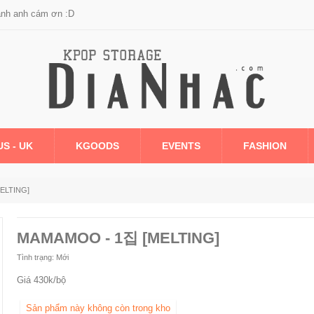
anh anh cám ơn :D
US - UK
KGOODS
EVENTS
FASHION
ELTING]
MAMAMOO - 1집 [MELTING]
Tình trạng:
Mới
Giá 430k/bộ
Sản phẩm này không còn trong kho