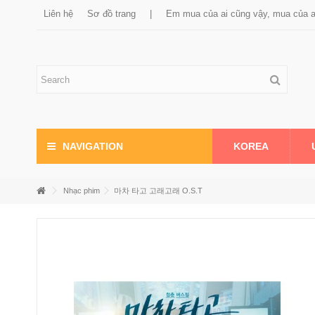
Liên hệ
Sơ đồ trang
|
Em mua của ai cũng vậy, mua của 
KOREA
NAVIGATION
Nhạc phim
마차 타고 고래고래 O.S.T