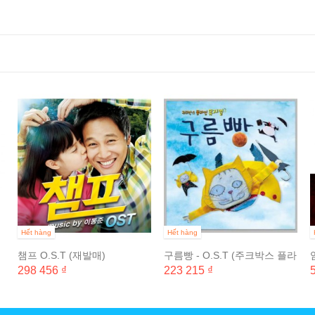
Hết hàng
Hết hàng
챔프 O.S.T (재발매)
구름빵 - O.S.T (주크박스 플라
잉 어드벤처 뮤지컬)
298 456 ₫
223 215 ₫