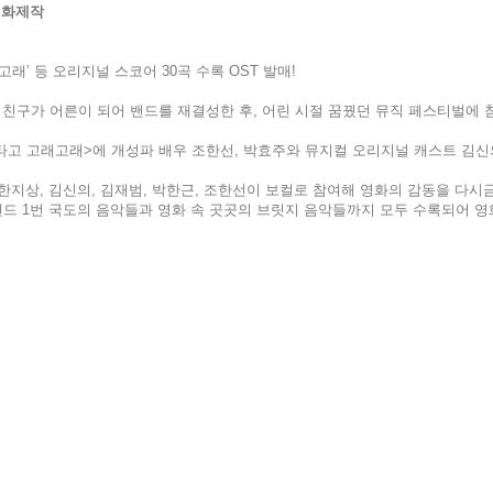
 화제작
래’ 등 오리지널 스코어 30곡 수록 OST 발매!
 친구가 어른이 되어 밴드를 재결성한 후, 어린 시절 꿈꿨던 뮤직 페스티벌에 
타고 고래고래>에 개성파 배우 조한선, 박효주와 뮤지컬 오리지널 캐스트 김신의
진 한지상, 김신의, 김재범, 박한근, 조한선이 보컬로 참여해 영화의 감동을 다
밴드 1번 국도의 음악들과 영화 속 곳곳의 브릿지 음악들까지 모두 수록되어 영화