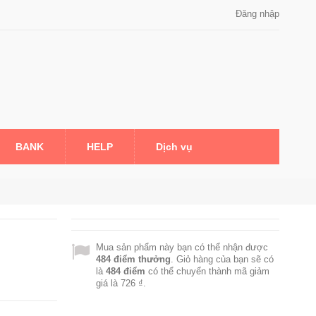
Đăng nhập
BANK
HELP
Dịch vụ
Mua sản phẩm này bạn có thể nhận được
484
điểm thưởng
. Giỏ hàng của bạn sẽ có
là
484
điểm
có thể chuyển thành mã giảm
giá là
726 ₫
.