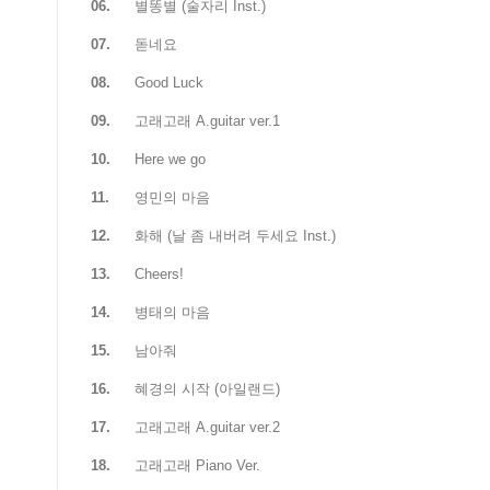
06.
별똥별 (술자리 Inst.)
07.
돋네요
08.
Good Luck
09.
고래고래 A.guitar ver.1
10.
Here we go
11.
영민의 마음
12.
화해 (날 좀 내버려 두세요 Inst.)
13.
Cheers!
14.
병태의 마음
15.
남아줘
16.
혜경의 시작 (아일랜드)
17.
고래고래 A.guitar ver.2
18.
고래고래 Piano Ver.