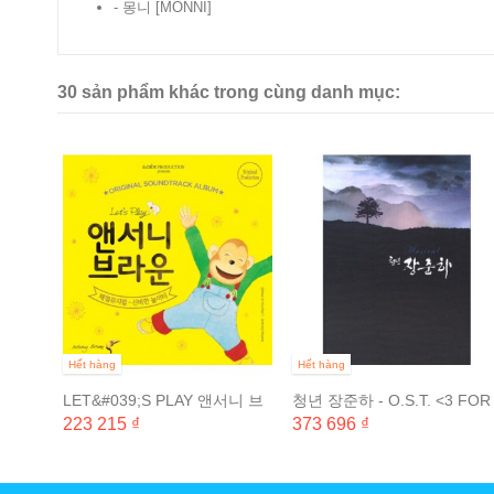
- 몽니 [MONNI]
30 sản phẩm khác trong cùng danh mục:
BS 드라
Hết hàng
Hết hàng
LET&#039;S PLAY 앤서니 브
청년 장준하 - O.S.T. <3 FOR
라운 체험 뮤지컬 - 신비한 놀
1>
223 215 ₫
373 696 ₫
이터 ORIGINAL SOUND...