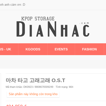
anh anh cám ơn :D
US - UK
KGOODS
EVENTS
FASHION
마차 타고 고래고래 O.S.T
Mã tham khảo:
DK0923 / 8808678309249
Tình trạng:
Mới
Sản phẩm này không còn trong kho