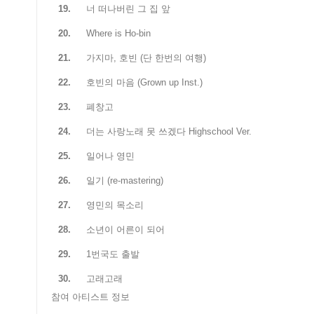
19.
너 떠나버린 그 집 앞
20.
Where is Ho-bin
21.
가지마, 호빈 (단 한번의 여행)
22.
호빈의 마음 (Grown up Inst.)
23.
폐창고
24.
더는 사랑노래 못 쓰겠다 Highschool Ver.
25.
일어나 영민
26.
일기 (re-mastering)
27.
영민의 목소리
28.
소년이 어른이 되어
29.
1번국도 출발
30.
고래고래
참여 아티스트 정보