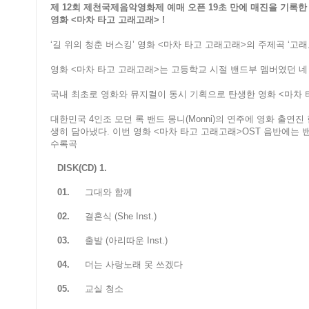
제 12회 제천국제음악영화제 예매 오픈 19초 만에 매진을 기록한
영화 <마차 타고 고래고래> !
‘길 위의 청춘 버스킹’ 영화 <마차 타고 고래고래>의 주제곡 ‘고래고
영화 <마차 타고 고래고래>는 고등학교 시절 밴드부 멤버였던 네
국내 최초로 영화와 뮤지컬이 동시 기획으로 탄생한 영화 <마차 
대한민국 4인조 모던 록 밴드 몽니(Monni)의 연주에 영화 출연
생히 담아냈다. 이번 영화 <마차 타고 고래고래>OST 음반에는 
수록곡
DISK(CD) 1.
01.
그대와 함께
02.
결혼식 (She Inst.)
03.
출발 (아리따운 Inst.)
04.
더는 사랑노래 못 쓰겠다
05.
교실 청소