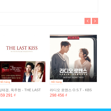
Hết hà
막돼먹은
뮤지컬
298 4
Hết hàng
Hết hàng
임태경, 옥주현 - THE LAST
라디오 로맨스 O.S.T - KBS
KISS O.S.T (뮤지컬 황태자 루
2TV 월화미니시리즈
559 291 ₫
298 456 ₫
돌프 O.S.T 중 하이라이트)