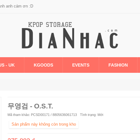
anh anh cám ơn :D
US - UK
KGOODS
EVENTS
FASHION
무영검 - O.S.T.
Mã tham khảo:
PCSD00171 / 8805636061713
Tình trạng:
Mới
Sản phẩm này không còn trong kho