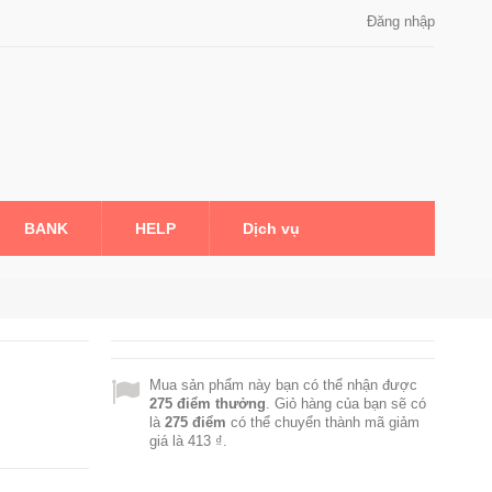
Đăng nhập
BANK
HELP
Dịch vụ
Mua sản phẩm này bạn có thể nhận được
275
điểm thưởng
. Giỏ hàng của bạn sẽ có
là
275
điểm
có thể chuyển thành mã giảm
giá là
413 ₫
.