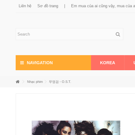
Liên hệ
Sơ đồ trang
|
Em mua của ai cũng vậy, mua của 
KOREA
NAVIGATION
Nhạc phim
무영검 - O.S.T.