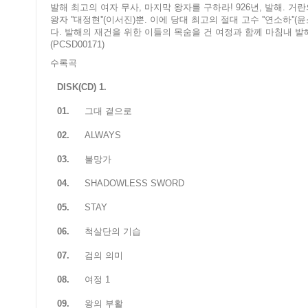
발해 최고의 여자 무사, 마지막 왕자를 구하라! 926년, 발해.
왕자 ''대정현''(이서진)뿐. 이에 당대 최고의 절대 고수 ''연소하
다. 발해의 재건을 위한 이들의 목숨을 건 여정과 함께 마침내 발해
(PCSD00171)
수록곡
DISK(CD) 1.
01.
그대 곁으로
02.
ALWAYS
03.
불망가
04.
SHADOWLESS SWORD
05.
STAY
06.
척살단의 기습
07.
검의 의미
08.
여정 1
09.
왕의 부활