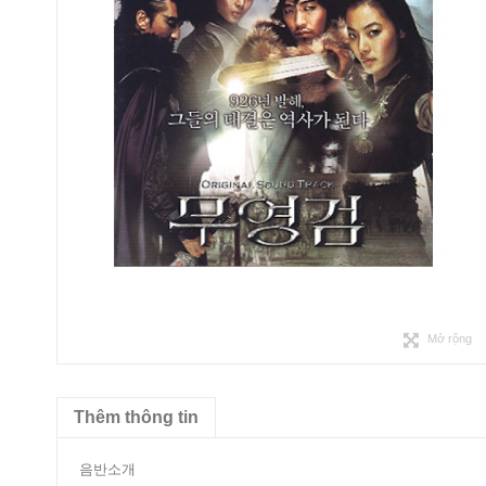
Mở rộng
Thêm thông tin
음반소개