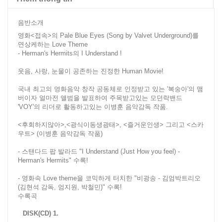
음반소개
영화<접속>의 Pale Blue Eyes (Song by Valvet Underground)를
연상케하는 Love Theme
- Herman's Hermits의 I Understand !
웃음, 사랑, 눈물이 공존하는 진정한 Human Movie!
국내 최고의 영화음악 창작 공동체로 인정받고 있는 '복숭아'의 맴
버이자 얼마전 앨범을 발표하여 주목받고있는 모던락밴드
'VOY'의 리더로 활동하고있는 이병훈 음악감독 작품.
<후회하지않아>,<광식이동생광태>, <즐거운인생> 그리고 <스카
우트> (이병훈 음악감독 작품)
- 스탠다드 팝 발라드 "I Understand (Just How you feel) -
Herman's Hermits" 수록!
- 영화속 Love theme을 코믹하게 터치한 "비광송 - 김엄박트리오
(김현석 감독, 엄지원, 박철민)" 수록!
수록곡
DISK(CD) 1.