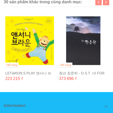
30 sản phẩm khác trong cùng danh mục:
Hết hàng
Hết hàng
LET&#039;S PLAY 앤서니 브
청년 장준하 - O.S.T. <3 FOR
라운 체험 뮤지컬 - 신비한 놀이
1>
223 215 ₫
373 696 ₫
터 ORIGINAL SOUND...
Information