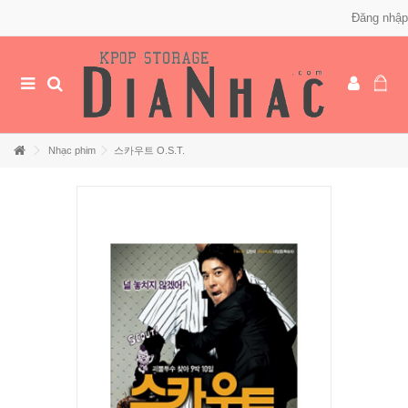
Đăng nhập
Nhạc phim
스카우트 O.S.T.