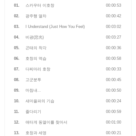
01.
스카우터 이호창
00:00:53
02.
광주행 열차
00:00:42
03.
I Understand (Just How You Feel)
00:03:02
04.
비광(悲光)
00:03:27
05.
곤태의 착각
00:00:36
06.
호창의 역습
00:00:58
07.
다찌마리 호창
00:00:33
08.
고군분투
00:00:45
09.
마침내...
00:00:50
10.
새마을파의 기습
00:00:24
11.
줄다리기
00:00:59
12.
애타게 동열이를 찾아서
00:01:00
13.
호창과 세영
00:00:21