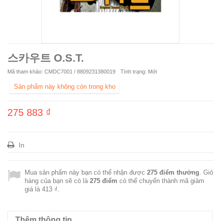
스카우트 O.S.T.
Mã tham khảo:
CMDC7001 / 8809231380019
Tình trạng:
Mới
Sản phẩm này không còn trong kho
275 883 ₫
In
Mua sản phẩm này bạn có thể nhận được
275
điểm thưởng
. Giỏ
hàng của bạn sẽ có là
275
điểm
có thể chuyển thành mã giảm
giá là
413 ₫
.
Thêm thông tin