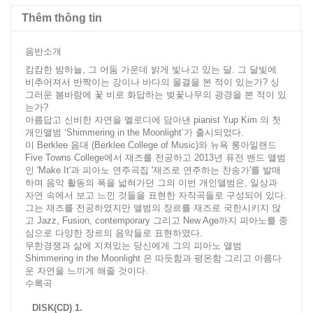
Thêm thông tin
음반소개
캄캄한 밤하늘, 그 어둠 가운데 밝게 빛나고 있는 달. 그 달빛에
비추어져서 반짝이는 강이나 바다의 물결을 본 적이 있는가? 싱
그러운 봄바람에 꽃 비로 화답하는 벚꽃나무의 광경을 본 적이 있
는가?
아름답고 신비한 자연을 멜로디에 담아낸 pianist Yup Kim 의 첫
개인앨범 ‘Shimmering in the Moonlight’가 출시되었다.
미 Berklee 음대 (Berklee College of Music)와 뉴욕 롱아일랜드
Five Towns College에서 재즈를 전공하고 2013년 퓨전 밴드 앨범
인 'Make It'과 피아노 연주곡집 '재즈로 연주하는 찬송가'를 발매
하며 음악 활동의 폭을 넓혀가던 그의 이번 개인앨범은, 일상과
자연 속에서 보고 느낀 것들을 표현한 자작곡들로 구성되어 있다.
그는 재즈를 전공하였지만 앨범의 장르를 재즈로 국한시키지 않
고 Jazz, Fusion, contemporary 그리고 New Age까지 피아노를 중
심으로 다양한 장르의 음악들로 표현하였다.
무한경쟁과 삶에 지쳐있는 당신에게 그의 피아노 앨범
Shimmering in the Moonlight 은 따듯함과 평온함 그리고 아름다
운 자연을 느끼게 해줄 것이다.
수록곡
DISK(CD) 1.