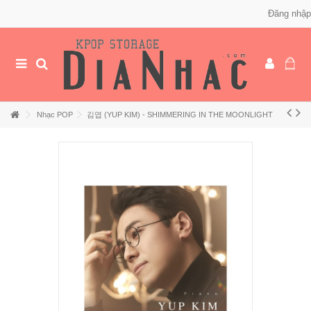
Đăng nhập
Nhạc POP
김엽 (YUP KIM) - SHIMMERING IN THE MOONLIGHT