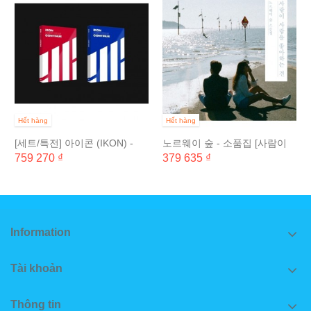
Hết hàng
Hết hàng
[세트/특전] 아이콘 (IKON) -
노르웨이 숲 - 소품집 [사람이
NEW KIDS :...
사람을 좋아하는 건]
759 270 ₫
379 635 ₫
Information
Tài khoản
Thông tin