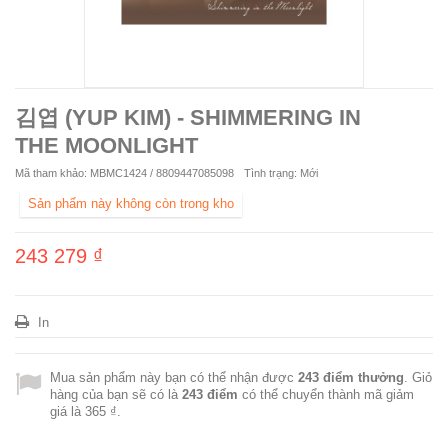
김엽 (YUP KIM) - SHIMMERING IN
THE MOONLIGHT
Mã tham khảo:
MBMC1424 / 8809447085098
Tình trạng:
Mới
Sản phẩm này không còn trong kho
243 279 ₫
In
Mua sản phẩm này bạn có thể nhận được
243
điểm thưởng
. Giỏ
hàng của bạn sẽ có là
243
điểm
có thể chuyển thành mã giảm
giá là
365 ₫
.