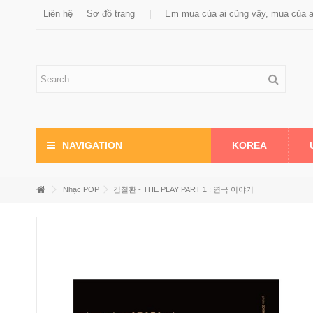
Liên hệ
Sơ đồ trang
|
Em mua của ai cũng vậy, mua của 
KOREA
NAVIGATION
Nhạc POP
김철환 - THE PLAY PART 1 : 연극 이야기