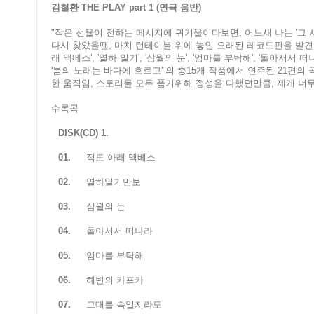
김철환 THE PLAY part 1 (연극 음반)
"작은 선율이 전하는 메시지에 귀기울이다보면, 어느새 나는 '그
다시 찾았을땐, 마치 턴테이블 위에 놓인 오래된 레코드판을 발견할
래 맥베스', '열하 일기', '삼월의 눈', '엄마를 부탁해', '돌아서서 떠
'봄의 노래는 바다에 흐르고' 의 총15개 작품에서 연주된 21편의
한 움직임, 스토리를 모두 품기위해 정성을 다했던만큼, 제게 너
수록곡
DISK(CD) 1.
01.
적도 아래 멕베스
02.
열하일기만보
03.
삼월의 눈
04.
돌아서서 떠나라
05.
엄마를 부탁해
06.
해변의 카프카
07.
그대를 속일지라도