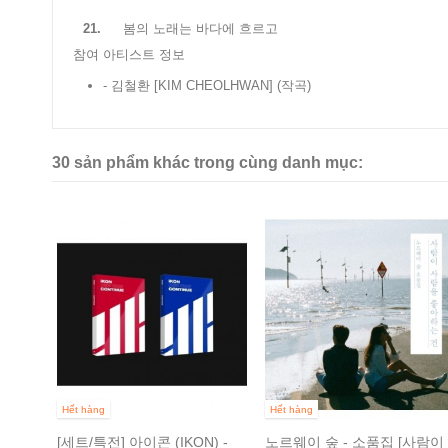
21.
봄의 노래는 바다에 흐르고
참여 아티스트 정보
- 김철환 [KIM CHEOLHWAN]
(작곡)
30 sản phẩm khác trong cùng danh mục:
미니
...
Hết hàng
Hết hàng
[세트/특전] 아이콘 (IKON) -
노르웨이 숲 - 소품집 [사람이