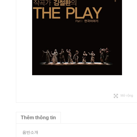
Mở rộng
Thêm thông tin
음반소개