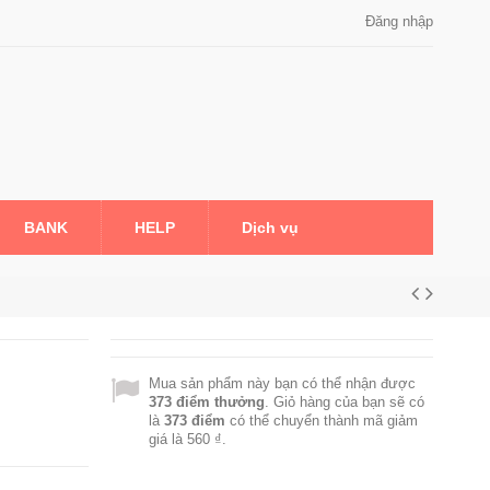
Đăng nhập
BANK
HELP
Dịch vụ
Mua sản phẩm này bạn có thể nhận được
373
điểm thưởng
. Giỏ hàng của bạn sẽ có
là
373
điểm
có thể chuyển thành mã giảm
giá là
560 ₫
.