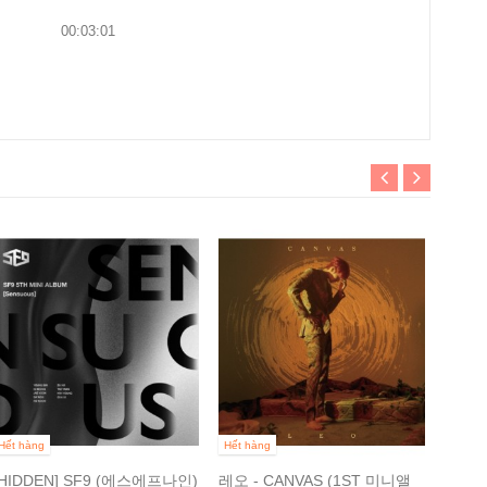
00:03:01
Hết hà
[EXP
나인) -
347 0
Hết hàng
Hết hàng
[HIDDEN] SF9 (에스에프나인)
레오 - CANVAS (1ST 미니앨