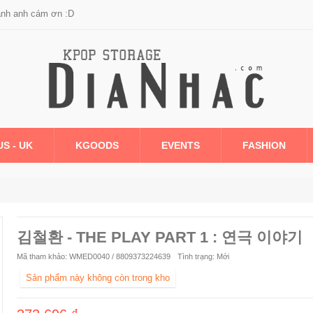
anh anh cám ơn :D
US - UK
KGOODS
EVENTS
FASHION
김철환 - THE PLAY PART 1 : 연극 이야기
Mã tham khảo:
WMED0040 / 8809373224639
Tình trạng:
Mới
Sản phẩm này không còn trong kho