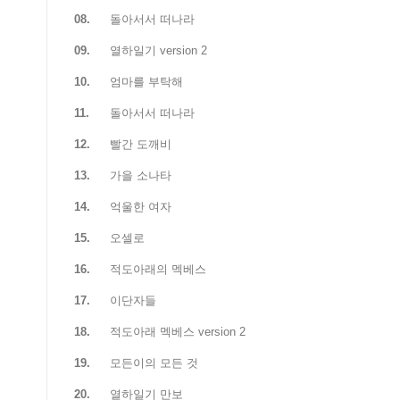
08.
돌아서서 떠나라
09.
열하일기 version 2
10.
엄마를 부탁해
11.
돌아서서 떠나라
12.
빨간 도깨비
13.
가을 소나타
14.
억울한 여자
15.
오셀로
16.
적도아래의 멕베스
17.
이단자들
18.
적도아래 멕베스 version 2
19.
모든이의 모든 것
20.
열하일기 만보