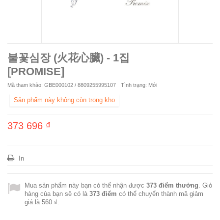
불꽃심장 (火花心臟) - 1집
[PROMISE]
Mã tham khảo:
GBE000102 / 8809255995107
Tình trạng:
Mới
Sản phẩm này không còn trong kho
373 696 ₫
In
Mua sản phẩm này bạn có thể nhận được
373
điểm thưởng
. Giỏ
hàng của bạn sẽ có là
373
điểm
có thể chuyển thành mã giảm
giá là
560 ₫
.