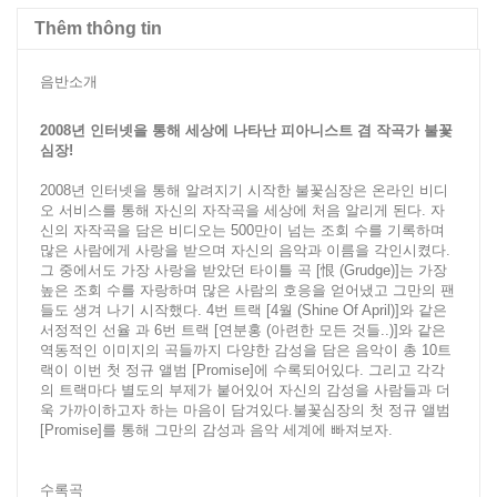
Thêm thông tin
음반소개
2008년 인터넷을 통해 세상에 나타난 피아니스트 겸 작곡가 불꽃
심장!
2008년 인터넷을 통해 알려지기 시작한 불꽃심장은 온라인 비디
오 서비스를 통해 자신의 자작곡을 세상에 처음 알리게 된다. 자
신의 자작곡을 담은 비디오는 500만이 넘는 조회 수를 기록하며
많은 사람에게 사랑을 받으며 자신의 음악과 이름을 각인시켰다.
그 중에서도 가장 사랑을 받았던 타이틀 곡 [恨 (Grudge)]는 가장
높은 조회 수를 자랑하며 많은 사람의 호응을 얻어냈고 그만의 팬
들도 생겨 나기 시작했다. 4번 트랙 [4월 (Shine Of April)]와 같은
서정적인 선율 과 6번 트랙 [연분홍 (아련한 모든 것들..)]와 같은
역동적인 이미지의 곡들까지 다양한 감성을 담은 음악이 총 10트
랙이 이번 첫 정규 앨범 [Promise]에 수록되어있다. 그리고 각각
의 트랙마다 별도의 부제가 붙어있어 자신의 감성을 사람들과 더
욱 가까이하고자 하는 마음이 담겨있다.불꽃심장의 첫 정규 앨범
[Promise]를 통해 그만의 감성과 음악 세계에 빠져보자.
수록곡