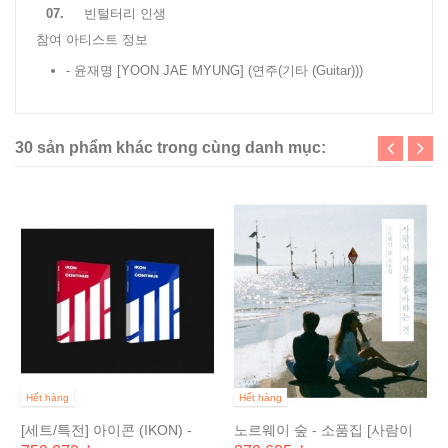
07.
빈털터리 인생
참여 아티스트 정보
- 윤재명 [YOON JAE MYUNG]
(연주(기타 (Guitar)))
30 sản phẩm khác trong cùng danh mục:
Hết hàng
Hết hàng
[세트/특전] 아이콘 (IKON) -
노르웨이 숲 - 소품집 [사람이
NEW KIDS :...
사람을 좋아하는 건]