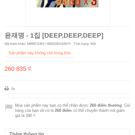
윤재명 - 1집 [DEEP,DEEP,DEEP]
Mã tham khảo:
MBMC0363 / 8809280164974
Tình trạng:
Mới
Sản phẩm này không còn trong kho
260 835 ₫
In
Mua sản phẩm này bạn có thể nhận được
260
điểm thưởng
. Giỏ
hàng của bạn sẽ có là
260
điểm
có thể chuyển thành mã giảm
giá là
390 ₫
.
Thêm thông tin