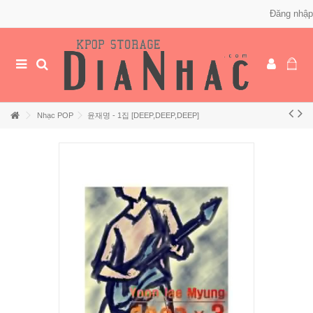
Đăng nhập
Nhạc POP
윤재명 - 1집 [DEEP,DEEP,DEEP]