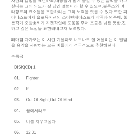
자신의 감정을 표현하되,대중들이 쉽게 즐길 수 있는 음악을 하고
싶다는 그의 의도가 잘 담긴 앨범이라 할 수 있으며,블루스와 여
타장르의 요소들을 조합하려는 그의 노력을 엿볼 수 있다.또한 피
아니스트이자 솔로뮤지션인 소이빈페이스트가 작곡과 연주에, 웹
툰작가 오창호씨가 자켓작업에 도움을 주어 조금은 낡은 듯한,진
하고 깊은 느낌을 표현해내고자 노력했다.
때마침 다가오는 이 시린 겨울과도 너무나도 잘 어울리는 이 앨범
을 음악을 사랑하는 모든 이들에게 적극적으로 추천해본다.
수록곡
DISK(CD) 1.
01.
Fighter
02.
If
03.
Out Of Sight,Out Of Mind
04.
꿈에서라도
05.
너를 지우고싶다
06.
12,31