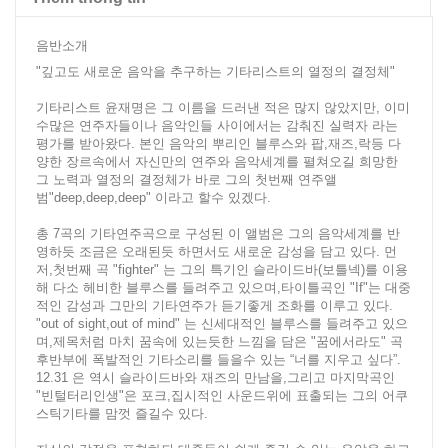
음반소개
"깊고도 새로운 음악을 추구하는 기타리스트의 열정의 결정체"
기타리스트 윤재명은 그 이름을 드러낸 적은 많지 않았지만, 이미
수많은 연주자들이나 음악인들 사이에서는 감춰진 실력자 라는
평가를 받아왔다. 본인 음악의 뿌리인 블루스와 팝,재즈,락등 다
양한 장르속에서 자신만의 연주와 음악세계를 펼쳐오길 희망한
그 노력과 열정의 결정체가 바로 그의 첫번째 연주앨
범"deep,deep,deep" 이라고 할수 있겠다.
총 7곡의 기타연주곡으로 구성된 이 앨범은 그의 음악세계를 반
영하듯 조금은 오래된듯 하면서도 새로운 감성을 담고 있다. 먼
저,첫번째 곡 "fighter" 는 그의 특기인 슬라이드바(보틀넥)를 이용
해 다소 헤비한 블루스를 들려주고 있으며,타이틀곡인 "If"는 대중
적인 감성과 그만의 기타연주가 듣기좋게 조화를 이루고 있다.
"out of sight,out of mind" 는 신세대적인 블루스를 들려주고 있으
며,제목처럼 마치 꿈속에 있는듯한 느낌을 담은 "꿈에서라도" 곡
후반부에 폭발적인 기타소리를 들을수 있는 “너를 지우고 싶다”.
12.31 은 역시 슬라이드바와 재즈의 만남을,그리고 마지막곡인
"빈털터리인생"은 포크,집시적인 사운드위에 표출되는 그의 어쿠
스틱기타를 맘껏 즐길수 있다.