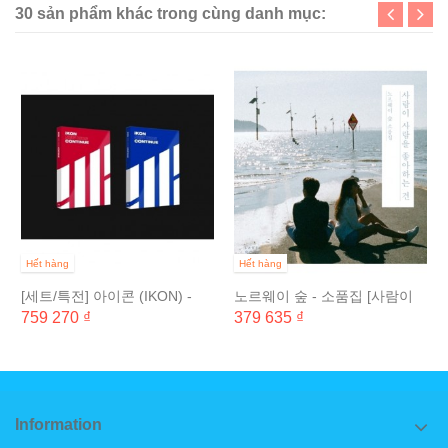
30 sản phẩm khác trong cùng danh mục:
Hết hàng
Hết hàng
[세트/특전] 아이콘 (IKON) -
노르웨이 숲 - 소품집 [사람이
NEW KIDS :...
사람을 좋아하는 건]
759 270 ₫
379 635 ₫
Information