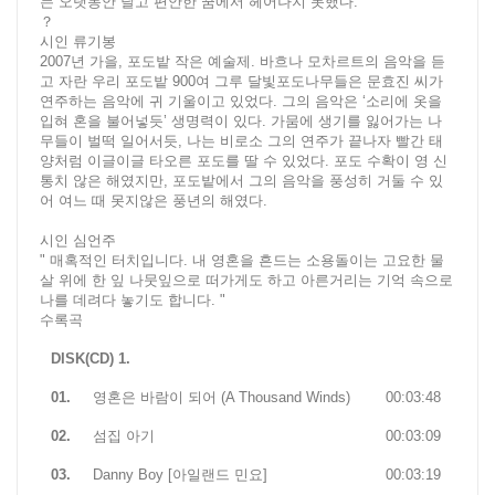
는 오랫동안 달고 편안한 꿈에서 헤어나지 못했다.
？
시인 류기봉
2007년 가을, 포도밭 작은 예술제. 바흐나 모차르트의 음악을 듣
고 자란 우리 포도밭 900여 그루 달빛포도나무들은 문효진 씨가
연주하는 음악에 귀 기울이고 있었다. 그의 음악은 ‘소리에 옷을
입혀 혼을 불어넣듯’ 생명력이 있다. 가뭄에 생기를 잃어가는 나
무들이 벌떡 일어서듯, 나는 비로소 그의 연주가 끝나자 빨간 태
양처럼 이글이글 타오른 포도를 딸 수 있었다. 포도 수확이 영 신
통치 않은 해였지만, 포도밭에서 그의 음악을 풍성히 거둘 수 있
어 여느 때 못지않은 풍년의 해였다.
시인 심언주
" 매혹적인 터치입니다. 내 영혼을 흔드는 소용돌이는 고요한 물
살 위에 한 잎 나뭇잎으로 떠가게도 하고 아른거리는 기억 속으로
나를 데려다 놓기도 합니다. "
수록곡
DISK(CD) 1.
01.
영혼은 바람이 되어 (A Thousand Winds)
00:03:48
02.
섬집 아기
00:03:09
03.
Danny Boy [아일랜드 민요]
00:03:19