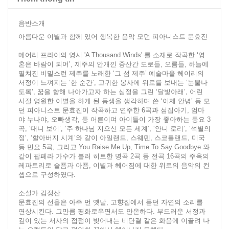
음반소개
아름다운 이별과 함께 있어 행복한 음악 모던 피아니스트 문효진
메어리 프라이의 영시 'A Thousand Winds' 를 소재로 작곡한 ‘영
혼은 바람이 되어’, 제주의 안개낀 중산간 도로들, 오름들, 하늘에
펼쳐진 비밀스런 제주를 노래한 ‘그 섬 제주’ 예술마을 헤이리의
서정이 느껴지는 ‘한 순간’, 고귀한 봉사에 위로를 보내는 ‘눈물나
도록’, 꿈을 향해 나아가고자 하는 심정을 그린 ‘달빛아래’, 어린
시절 영원한 이별을 하게 된 동생을 생각하며 쓴 ‘이제 안녕’ 등 모
던 피아니스트 문효진이 작곡하고 연주한 6곡과 섬집아기, 엄마
야 누나야, 오빠생각, 등 어른이며 아이들이 가장 좋아하는 동요 3
곡, ‘대니 보이’, ‘주 하나님 지으신 모든 세계’, ‘안니 로리’, ‘석별의
정’, ‘할아버지 시계’와 같이 아일랜드, 스웨덴, 스코틀랜드, 미국
등 민요 5곡, 그리고 You Raise Me Up, Time To Say Goodbye 와
같이 팝페라 가수가 불러 히트한 명곡 2곡 등 전곡 16곡의 주옥의
레파토리로 슬픔과 아픔, 이별과 헤어짐에 대한 위로의 음악의 컨
셉으로 구성하였다.
소설가 김정산
문효진의 선율은 아주 먼 옛날, 고향집에서 듣던 자연의 소리를
연상시킨다. 그만큼 평화로우면서도 안온하다. 부드러운 서정과
깊이 있는 서사의 접점이 빚어내는 비단결 같은 화음에 이끌려 나