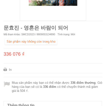
문효진 - 영혼은 바람이 되어
Mã tham khảo:
SMCD2023 / 8809053134890
Tình trạng:
Mới
Sản phẩm này không còn trong kho
336 076 ₫
In
Mua sản phẩm này bạn có thể nhận được
336
điểm thưởng
. Giỏ
hàng của bạn sẽ có là
336
điểm
có thể chuyển thành mã giảm
giá là
504 ₫
.
Thêm thông tin