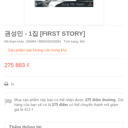
권성민 - 1집 [FIRST STORY]
Mã tham khảo:
200084 / 8809168200084
Tình trạng:
Mới
Sản phẩm này không còn trong kho
275 883 ₫
In
Mua sản phẩm này bạn có thể nhận được
275
điểm thưởng
. Giỏ
hàng của bạn sẽ có là
275
điểm
có thể chuyển thành mã giảm
giá là
413 ₫
.
Thêm thông tin