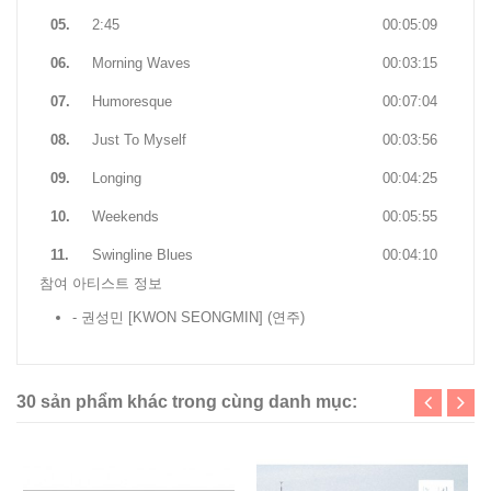
05.
2:45
00:05:09
06.
Morning Waves
00:03:15
07.
Humoresque
00:07:04
08.
Just To Myself
00:03:56
09.
Longing
00:04:25
10.
Weekends
00:05:55
11.
Swingline Blues
00:04:10
참여 아티스트 정보
- 권성민 [KWON SEONGMIN]
(연주)
30 sản phẩm khác trong cùng danh mục: