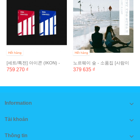
Hết hàng
Hết hàng
[세트/특전] 아이콘 (IKON) -
노르웨이 숲 - 소품집 [사람이
NEW KIDS :...
사람을 좋아하는 건]
759 270 ₫
379 635 ₫
Information
Tài khoản
Thông tin