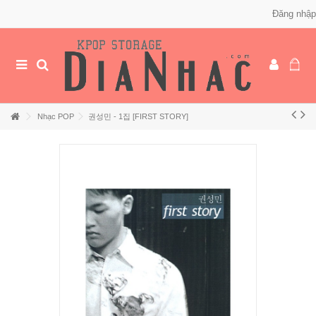
Đăng nhập
Nhạc POP
권성민 - 1집 [FIRST STORY]