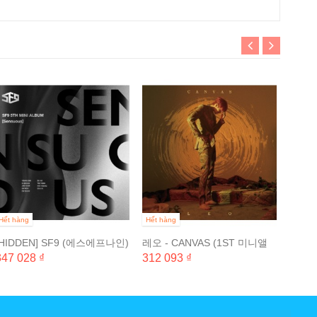
Hết hà
[EXP
나인) -
347 0
Hết hàng
Hết hàng
[HIDDEN] SF9 (에스에프나인)
레오 - CANVAS (1ST 미니앨
- SENSUOUS (5TH...
범)
347 028 ₫
312 093 ₫