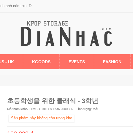
anh anh cám ơn :D
US - UK
KGOODS
EVENTS
FASHION
초등학생을 위한 클래식 - 3학년
Mã tham khảo:
HIMCD1040 / 8805872000606
Tình trạng:
Mới
Sản phẩm này không còn trong kho