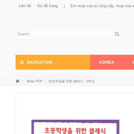
Liên hệ
Sơ đồ trang
|
Em mua của ai cũng vậy, mua của 
KOREA
NAVIGATION
Nhạc POP
초등학생을 위한 클래식 - 3학년