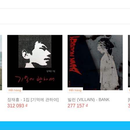
Hết hàng
Hết hàng
장재흥 - 1집 [기억에 관하여]
빌런 (VILLAIN) - BANK
ROBBER (EP)
312 093 ₫
277 157 ₫