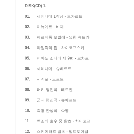
DISK(CD) 1.
01.
세레나데 1악장 - 모차르트
02.
미뉴에트 - 비제
03.
페르페툼 모빌레 - 요한 슈트라
04.
라일락의 집 - 차이코프스키
05.
피아노 소나타 제 9번 - 모차르
06.
세레나데 - 슈베르트
07.
시계포 - 오르트
08.
터키 행진곡 - 베토벤
09.
군대 행진곡 - 슈베르트
10.
즉흥 환상곡 - 쇼팽
11.
백조의 호수 중 왈츠 - 차이코프
12.
스케이터즈 왈츠 - 발트토이펠