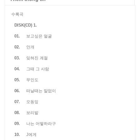
수록곡
DISK(CD) 1.
01.
보고싶은 얼굴
02.
안개
03.
잊혀진 계절
04.
그때 그 사람
05.
무인도
06.
떠날때는 말없이
07.
오동잎
08.
보리밭
09.
나는 어떻하라구
10.
J에게