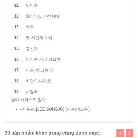
11.
밤안개
12.
돌아와요 부산항에
13.
앵두
14.
옛 시인의 노래
15.
봉선화
16.
어디쯤 가고 있을까
17.
미운 정 고운 정
18.
희망의 나라로
19.
사랑해
참여 아티스트 정보
- 이봉조 [LEE BONGJO]
(연주(색소폰))
30 sản phẩm khác trong cùng danh mục: