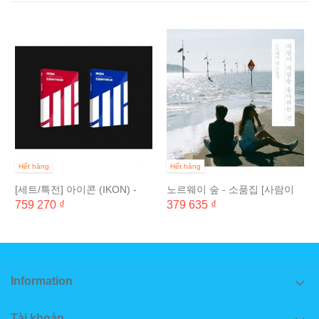
Hết hàng
Hết hàng
[세트/특전] 아이콘 (IKON) -
노르웨이 숲 - 소품집 [사람이
NEW KIDS :...
사람을 좋아하는 건]
759 270 ₫
379 635 ₫
Information
Tài khoản