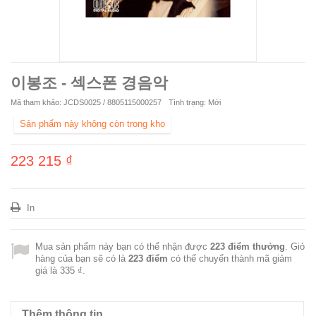
이봉조 - 섹스폰 경음악
Mã tham khảo:
JCDS0025 / 8805115000257
Tình trạng:
Mới
Sản phẩm này không còn trong kho
223 215 ₫
In
Mua sản phẩm này bạn có thể nhận được
223
điểm thưởng
. Giỏ
hàng của bạn sẽ có là
223
điểm
có thể chuyển thành mã giảm
giá là
335 ₫
.
Thêm thông tin