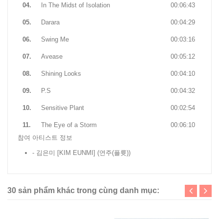
04.
In The Midst of Isolation
00:06:43
05.
Darara
00:04:29
06.
Swing Me
00:03:16
07.
Avease
00:05:12
08.
Shining Looks
00:04:10
09.
P.S
00:04:32
10.
Sensitive Plant
00:02:54
11.
The Eye of a Storm
00:06:10
참여 아티스트 정보
- 김은미 [KIM EUNMI]
(연주(플륫))
30 sản phẩm khác trong cùng danh mục: