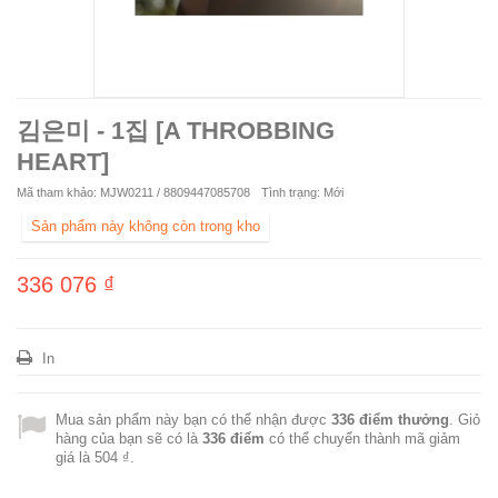
김은미 - 1집 [A THROBBING
HEART]
Mã tham khảo:
MJW0211 / 8809447085708
Tình trạng:
Mới
Sản phẩm này không còn trong kho
336 076 ₫
In
Mua sản phẩm này bạn có thể nhận được
336
điểm thưởng
. Giỏ
hàng của bạn sẽ có là
336
điểm
có thể chuyển thành mã giảm
giá là
504 ₫
.