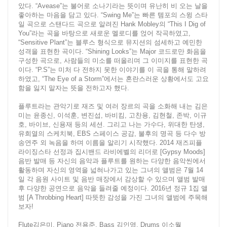
았다. “Avease”는 불어로 소나기라는 뜻이며 유난히 비 오는 날을
좋아하는 마음을 담고 있다. “Swing Me”는 빠른 템포의 스윙 스타
일 곡으로 스탠다드 곡으로 알려진 Hank Mobley의 “This I Dig of
You”라는 곡을 바탕으로 새로운 멜로디를 얹어 작곡하였고,
“Sensitive Plant”는 블루스 형식으로 뮤지션의 섬세하고 예민한
성격을 표현한 곡이다. “Shining Looks”는 Major 코드로만 화음을
구성한 곡으로, 사람들의 미소를 떠올리며 그 이미지를 표현한 곡
이다. “P.S”는 미처 다 전하지 못한 이야기를 이 곡을 통해 말하려
하였고, “The Eye of a Storm”에서는 혼란스러운 상황에서도 고요
함을 잃지 말자는 뜻을 전하고자 했다.
플루트라는 관악기로 재즈 및 여러 장르의 곡을 소화해 내는 김은
미는 윤종신, 이석훈, 변진섭, 바비킴, 고찬용, 김현철, 존박, 이규
호, 바이브, 신용재 등의 세션. 그리고 나는 가수다, 위대한 탄생,
유희열의 스케치북, EBS 스페이스 공감, 불후의 명곡 등 다수 방
송연주 외 녹음을 하며 이름을 알리기 시작했다. 2014 재즈피플
라이징스타 선정과 집시밴드 라비에벨의 리더로 [Gypsy Moods]
음반 발매 등 자신의 음악과 플루트를 원하는 다양한 음악씬에서
활동하며 자신의 영역을 넓혀나가고 있는 그녀의 앨범은 7월 14
일 각 음원 사이트 및 음반 매장에서 감상할 수 있으며 앨범 발매
후 다양한 공연으로 음악을 들려줄 예정이다. 2016년 정규 1집 앨
범 [A Throbbing Heart] 따뜻한 감성을 가진 그녀의 앨범에 주목해
보자!
Flute김은미, Piano 전용준, Bass 김인영, Drums 이소월