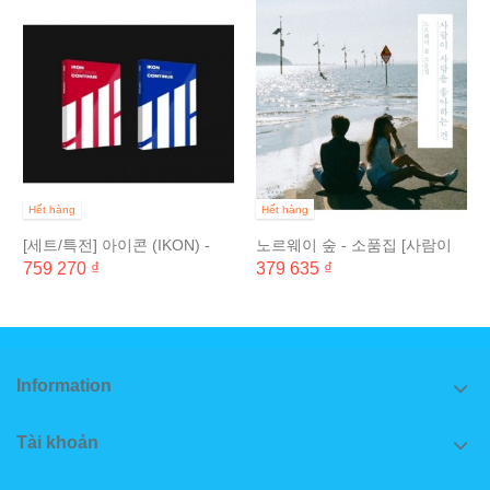
Hết hàng
Hết hàng
[세트/특전] 아이콘 (IKON) -
노르웨이 숲 - 소품집 [사람이
NEW KIDS :...
사람을 좋아하는 건]
759 270 ₫
379 635 ₫
Information
Tài khoản