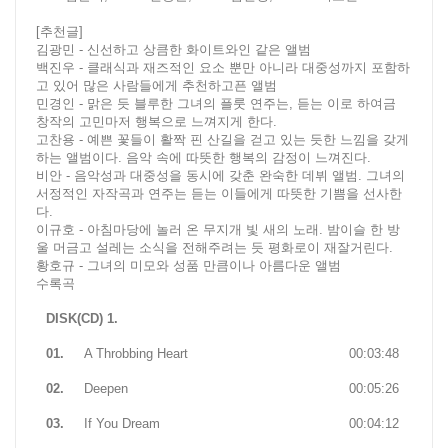
[추천글]
김광민 - 신선하고 상큼한 화이트와인 같은 앨범
백진우 - 클래식과 재즈적인 요소 뿐만 아니라 대중성까지 포함하
고 있어 많은 사람들에게 추천하고픈 앨범
민경인 - 맑은 듯 블루한 그녀의 플룻 연주는, 듣는 이로 하여금
창작의 고민마저 행복으로 느껴지게 한다.
고찬용 - 예쁜 꽃들이 활짝 핀 산길을 걷고 있는 듯한 느낌을 갖게
하는 앨범이다. 음악 속에 따뜻한 행복의 감정이 느껴진다.
비안 - 음악성과 대중성을 동시에 갖춘 완숙한 데뷔 앨범. 그녀의
서정적인 자작곡과 연주는 듣는 이들에게 따뜻한 기쁨을 선사한
다.
이규호 - 아침마당에 놀러 온 무지개 빛 새의 노래. 밤이슬 한 방
울 머금고 설레는 소식을 전해주려는 듯 평화로이 재잘거린다.
황호규 - 그녀의 미모와 성품 만큼이나 아름다운 앨범
수록곡
DISK(CD) 1.
01.
A Throbbing Heart
00:03:48
02.
Deepen
00:05:26
03.
If You Dream
00:04:12