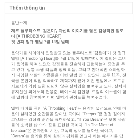
Thêm thông tin
음반소개
재즈 플루티스트 ‘김은미’, 자신의 이야기를 담은 감성적인 멜로
디 [A THROBBING HEART]
첫 번째 정규 앨범 7월 14일 발매
음악가들 사이에서 인정받고 있는 플루티스트 ‘김은미’가 첫 정규
앨범 [A Throbbing Heart]를 7월 14일에 발매한다. 이 앨범은 그녀
가 음악을 하며 느꼈던 감정들을 진솔하게 표현하는데 중점을 두
고 있다. 정통 스윙 리듬과 펑크 리듬, 그리고 현대적인 스타일까
지 다양한 색깔의 작품들을 이번 앨범 안에 담았다. 모두 11곡, 전
곡을 본인이 직접 작곡하고 제작까지 맡아 이번 앨범에서 프로듀
서로서의 역량 또한 만만치 않은 실력임을 보여주고 있다. 실력파
뮤지션인 피아노의 전용준, 베이스의 김인영, 드럼의 이소월이 함
께 앨범에 참여하여 이번 앨범의 완성도를 높여주었다.
앨범 타이틀 곡인 “A Throbbing Heart”는 음악의 열정으로 인해 마
음이 설레었던 순간들을 담아낸 곡이다. “Deepen”은 점점 깊어져
고양되는 감정의 순간을 표현하였고, “If You Dream”은 보통 사람
들의 소박한 삶 속의 꿈을 표현한 곡이다. “In The Midst of
Isolation”은 혼자만의 시간, 고독의 정서를 담아낸 곡이고,
“Darara”는 음악을 통해 힐링과 평화를 얻고자 하는 메시지를 담