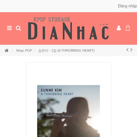
Đăng nhập
Nhạc POP
김은미 - 1집 [A THROBBING HEART]