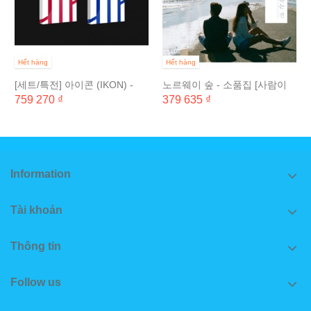
Hết hàng
Hết hàng
[세트/특전] 아이콘 (IKON) -
노르웨이 숲 - 소품집 [사람이
NEW KIDS :...
사람을 좋아하는 건]
759 270 ₫
379 635 ₫
Information
Tài khoản
Thông tin
Follow us