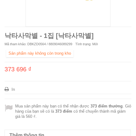
낙타사막별 - 1집 [낙타사막별]
Mã tham khảo:
DBKZD0564 / 8809046089299
Tình trạng:
Mới
Sản phẩm này không còn trong kho
373 696 ₫
In
Mua sản phẩm này bạn có thể nhận được
373
điểm thưởng
. Giỏ
hàng của bạn sẽ có là
373
điểm
có thể chuyển thành mã giảm
giá là
560 ₫
.
Thêm thông tin