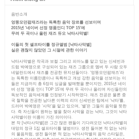
음반소개
엉뚱모던팝재즈라는 독특한 음악 장르를 선보이며
2015년 '네이버 선정 명품인디 TOP 15'에
무려 두 곡이나 올린 재즈 듀오 낙타사막별!
이들의 첫 셀프타이틀 정규앨범 [낙타사막별]
실은 괜찮지 않았던 그 시절에 관한 이야기
낙타사막별은 작곡과 보컬 그리고 피아노를 맡고 있는 신세빈과
드럼 박예영으로 구성되어 있는 재즈 그룹으로 멤버 두 사람 모두
네덜란드에서 재즈를 전공한 뮤지션들이다. ‘엉뚱모던팝재즈’라
는 독특한 이름만큼이나 독특하고 개성 강한 음악을 선보이는 이
들은 지금까지 총 6장의 싱글을 발매했을 뿐이지만, 2015년 네이
버 선정 ‘명품 인디 TOP 15’에 무려 두 곡이나 올리며 자신들만의
독보적인 음악세계를 인정받기 시작하였다. 재즈 전공은 물론 중
국 철학을 전공한 남다른 이력의 리더 신세빈은 팀에서 ‘낙타'를,
드러머 박예영은 ‘사막’을 맡고 있으며, ‘별'은 그들의 음악을 뜻한
다. 즉 자신들이 원하는 별을 찾아 사막을 걷는 낙타, 그것이 낙타
사막별이란 이름이 가진 의미이다.
본 작 [낙타사막별]은 그간 많은 팬들이 기다려오던 낙타사막별의
대망의 정규 1집 셀프타이틀 앨범이다. 생전 들어본 적 없는 낙타
의 울음처럼, 생전 들어본 적 없는 낙타사막별의 음악 스타일은,