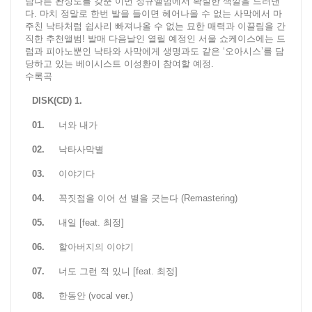
남다른 완성도를 갖춘 이번 정규앨범에서 확실한 색깔을 드러낸
다. 마치 정말로 한번 발을 들이면 헤어나올 수 없는 사막에서 마
주친 낙타처럼 쉽사리 빠져나올 수 없는 묘한 매력과 이끌림을 간
직한 추천앨범! 발매 다음날인 열릴 예정인 서울 쇼케이스에는 드
럼과 피아노뿐인 낙타와 사막에게 생명과도 같은 ‘오아시스’를 담
당하고 있는 베이시스트 이성환이 참여할 예정.
수록곡
DISK(CD) 1.
01.
너와 내가
02.
낙타사막별
03.
이야기다
04.
꼭짓점을 이어 선 별을 긋는다 (Remastering)
05.
내일 [feat. 최정]
06.
할아버지의 이야기
07.
너도 그런 적 있니 [feat. 최정]
08.
한동안 (vocal ver.)