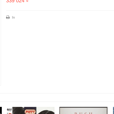
339 024 ₫
In