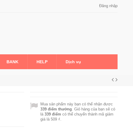
Đăng nhập
BANK
HELP
Dịch vụ
Mua sản phẩm này bạn có thể nhận được
339
điểm thưởng
. Giỏ hàng của bạn sẽ có
là
339
điểm
có thể chuyển thành mã giảm
giá là
509 ₫
.