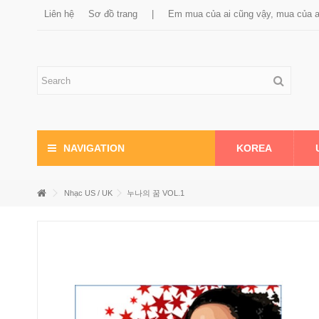
Liên hệ
Sơ đồ trang
|
Em mua của ai cũng vậy, mua của 
KOREA
NAVIGATION
Nhạc US / UK
누나의 꿈 VOL.1