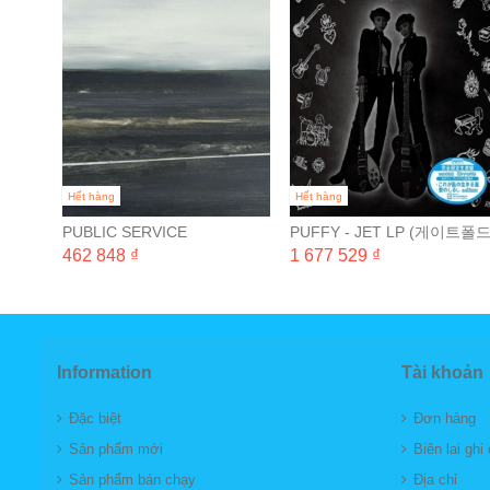
LE)
Hết hàng
Hết hàng
PUBLIC SERVICE
PUFFY - JET LP (게이트폴
BROADCASTING - EVERY
완전 일본 생산 한정반) [2LP]
462 848 ₫
1 677 529 ₫
VALLEY
Information
Tài khoản
Đặc biệt
Đơn hàng
Sản phẩm mới
Biên lai ghi
Sản phẩm bán chạy
Địa chỉ