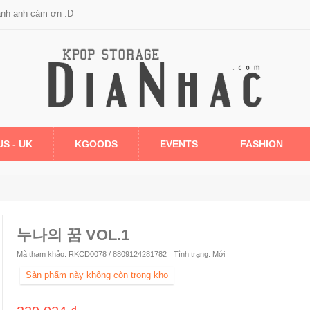
anh anh cám ơn :D
US - UK
KGOODS
EVENTS
FASHION
누나의 꿈 VOL.1
Mã tham khảo:
RKCD0078 / 8809124281782
Tình trạng:
Mới
Sản phẩm này không còn trong kho