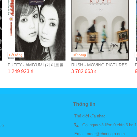
Hết hàng
Hết hàng
드
PUFFY - AMIYUMI (게이트폴
RUSH - MOVING PICTURES
드 완전 일본 생산 한정반) [LP]
(40TH ANNIVERSARY /
1 249 923 ₫
3 782 663 ₫
HALF-SPEED...
V
Thông tin
Thế giới đĩa nhạc
Gọi ngay và liền:
0 chín 3 ba 1
 có
Email:
order@choongta.com