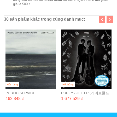
giá là
509 ₫
.
30 sản phẩm khác trong cùng danh mục:
Hết hàng
Hết hàng
PUBLIC SERVICE
PUFFY - JET LP (게이트폴드
BROADCASTING - EVERY
완전 일본 생산 한정반) [2LP]
462 848 ₫
1 677 529 ₫
VALLEY