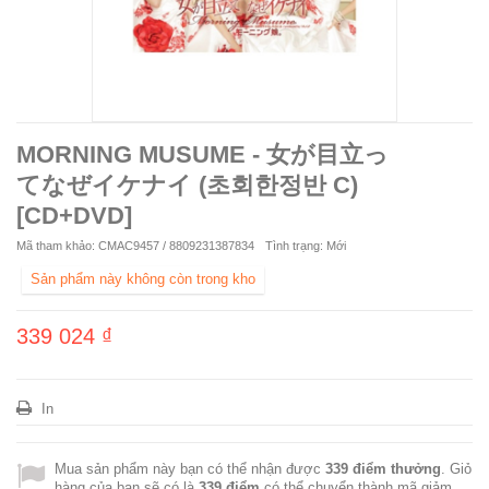
MORNING MUSUME - 女が目立っ
てなぜイケナイ (초회한정반 C)
[CD+DVD]
Mã tham khảo:
CMAC9457 / 8809231387834
Tình trạng:
Mới
Sản phẩm này không còn trong kho
339 024 ₫
In
Mua sản phẩm này bạn có thể nhận được
339
điểm thưởng
. Giỏ
hàng của bạn sẽ có là
339
điểm
có thể chuyển thành mã giảm