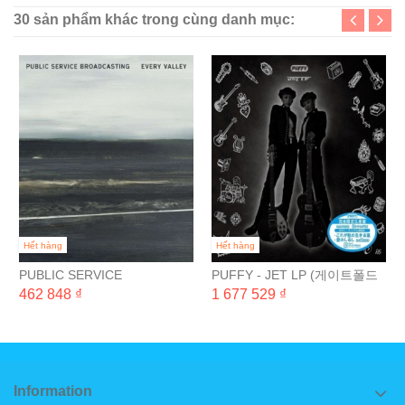
30 sản phẩm khác trong cùng danh mục:
Hết hàng
Hết hàng
PUBLIC SERVICE
PUFFY - JET LP (게이트폴드
BROADCASTING - EVERY
완전 일본 생산 한정반) [2LP]
462 848 ₫
1 677 529 ₫
VALLEY
Information