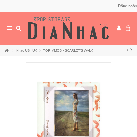
Đăng nhập
Nhạc US / UK
TORI AMOS - SCARLET'S WALK