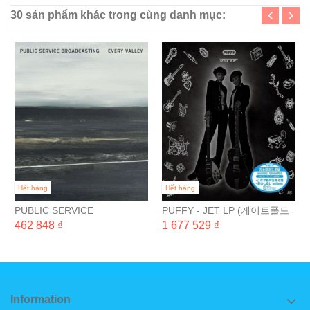
30 sản phẩm khác trong cùng danh mục:
Hết hàng
Hết hàng
PUBLIC SERVICE
PUFFY - JET LP (게이트폴드
BROADCASTING - EVERY
완전 일본 생산 한정반) [2LP]
462 848 ₫
1 677 529 ₫
VALLEY
Information