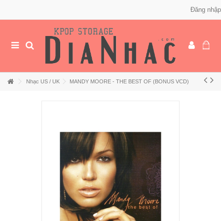
Đăng nhập
Nhạc US / UK
MANDY MOORE - THE BEST OF (BONUS VCD)