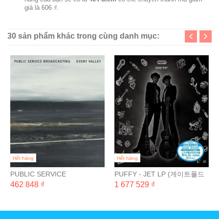
giá là
606 ₫
.
30 sản phẩm khác trong cùng danh mục:
Hết hàng
Hết hàng
PUBLIC SERVICE
PUFFY - JET LP (게이트폴드
BROADCASTING - EVERY
완전 일본 생산 한정반) [2LP]
462 848 ₫
1 677 529 ₫
VALLEY