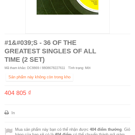
#1&#039;S - 36 OF THE
GREATEST SINGLES OF ALL
TIME (2 SET)
Mã tham khảo:
DC8869 / 8808678227611
Tình trạng:
Mới
Sản phẩm này không còn trong kho
404 805 ₫
In
Mua sản phẩm này bạn có thể nhận được
404
điểm thưởng
. Giỏ
hàng của bạn sẽ có là
404
điểm
có thể chuyển thành mã giảm