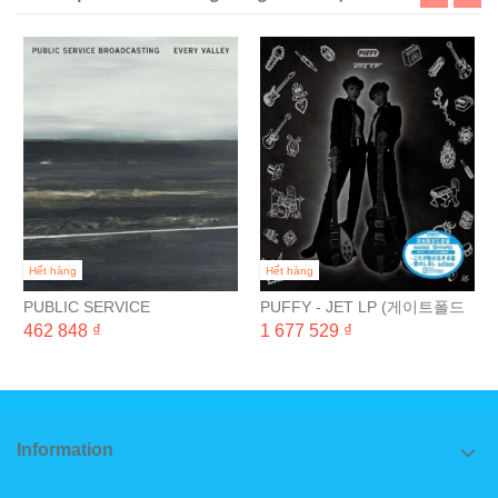
Hết hàng
Hết hàng
PUBLIC SERVICE
PUFFY - JET LP (게이트폴드
BROADCASTING - EVERY
완전 일본 생산 한정반) [2LP]
462 848 ₫
1 677 529 ₫
VALLEY
Information