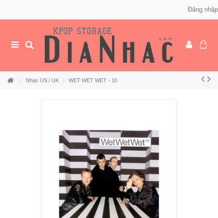
Đăng nhập
Nhạc US / UK
WET WET WET - 10