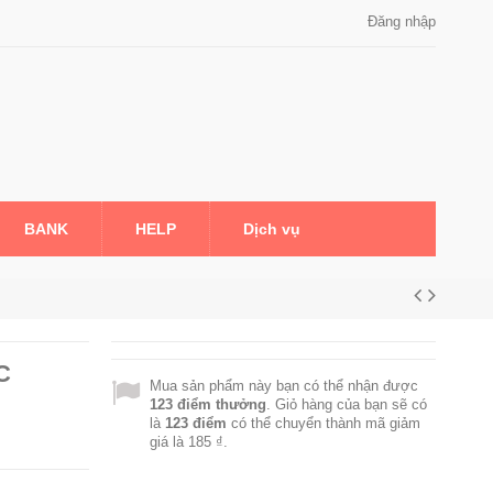
Đăng nhập
BANK
HELP
Dịch vụ
C
Mua sản phẩm này bạn có thể nhận được
123
điểm thưởng
. Giỏ hàng của bạn sẽ có
là
123
điểm
có thể chuyển thành mã giảm
giá là
185 ₫
.