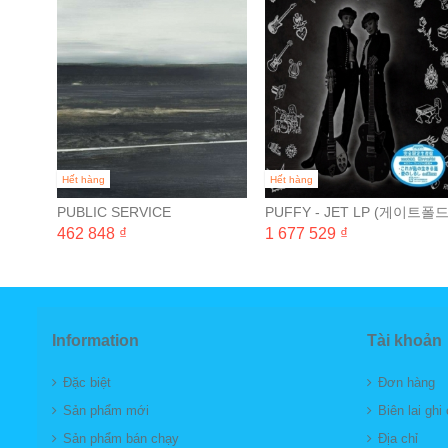
LE)
Hết hàng
Hết hàng
PUBLIC SERVICE
PUFFY - JET LP (게이트폴
BROADCASTING - EVERY
완전 일본 생산 한정반) [2LP]
462 848 ₫
1 677 529 ₫
VALLEY
Information
Tài khoản
Đặc biệt
Đơn hàng
Sản phẩm mới
Biên lai ghi
Sản phẩm bán chạy
Địa chỉ