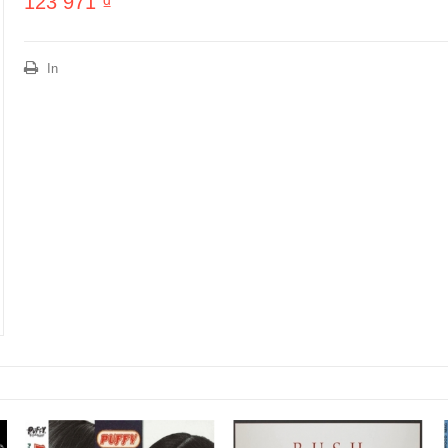
123 971 ₫
In