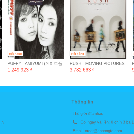
Hết hàng
Hết hàng
드
PUFFY - AMIYUMI (게이트폴
RUSH - MOVING PICTURES
드 완전 일본 생산 한정반) [LP]
(40TH ANNIVERSARY /
1 249 923 ₫
3 782 663 ₫
HALF-SPEED...
V
Thông tin
Thế giới đĩa nhạc
Gọi ngay và liền:
0 chín 3 ba 1
 có
Email:
order@choongta.com