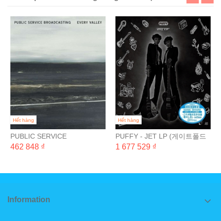
Hết hàng
Hết hàng
PUBLIC SERVICE
PUFFY - JET LP (게이트폴드
BROADCASTING - EVERY
완전 일본 생산 한정반) [2LP]
462 848 ₫
1 677 529 ₫
VALLEY
Information