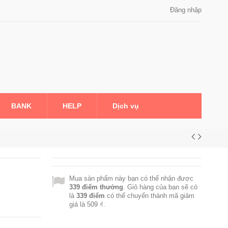
Đăng nhập
BANK
HELP
Dịch vụ
Mua sản phẩm này bạn có thể nhận được
339
điểm thưởng
. Giỏ hàng của bạn sẽ có
là
339
điểm
có thể chuyển thành mã giảm
giá là
509 ₫
.