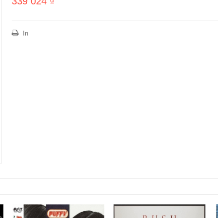
339 024 ₫
In