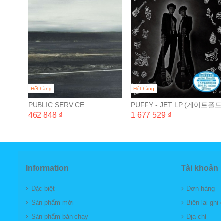
LE)
Hết hàng
Hết hàng
PUBLIC SERVICE
PUFFY - JET LP (게이트폴
BROADCASTING - EVERY
완전 일본 생산 한정반) [2LP]
462 848 ₫
1 677 529 ₫
VALLEY
Information
Tài khoản
Đặc biệt
Đơn hàng
Sản phẩm mới
Biên lai ghi
Sản phẩm bán chạy
Địa chỉ