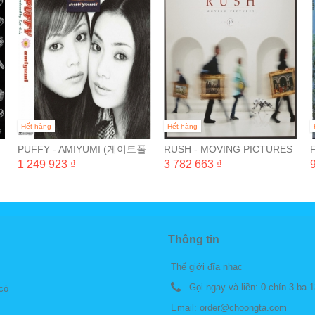
Hết hàng
Hết hàng
드
PUFFY - AMIYUMI (게이트폴
RUSH - MOVING PICTURES
드 완전 일본 생산 한정반) [LP]
(40TH ANNIVERSARY /
1 249 923 ₫
3 782 663 ₫
HALF-SPEED...
V
Thông tin
Thế giới đĩa nhạc
Gọi ngay và liền:
0 chín 3 ba 1
 có
Email:
order@choongta.com