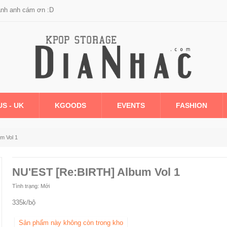
anh anh cám ơn :D
US - UK
KGOODS
EVENTS
FASHION
m Vol 1
NU'EST [Re:BIRTH] Album Vol 1
Tình trạng:
Mới
335k/bộ
Sản phẩm này không còn trong kho