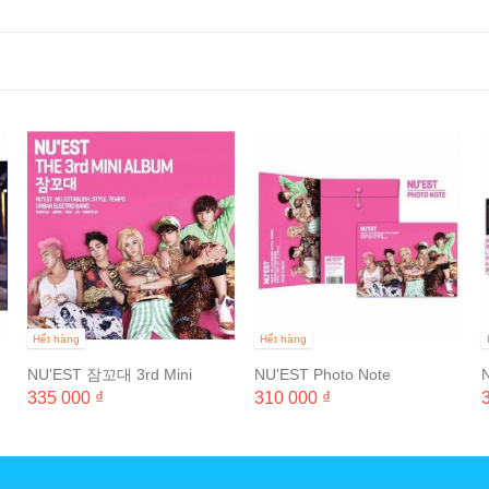
Hết hàng
Hết hàng
NU'EST 잠꼬대 3rd Mini
NU'EST Photo Note
Album
335 000 ₫
310 000 ₫