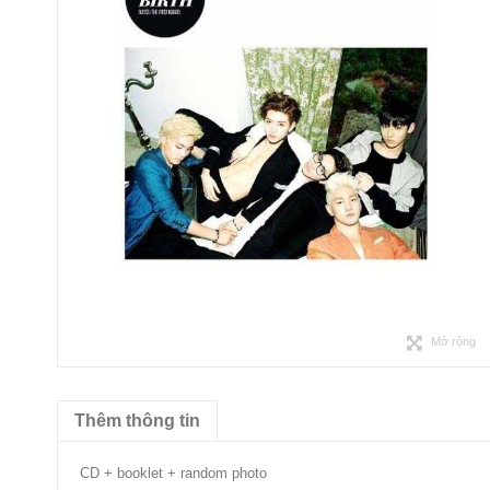
Mở rộng
Thêm thông tin
CD + booklet + random photo