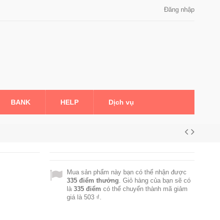
Đăng nhập
BANK
HELP
Dịch vụ
Mua sản phẩm này bạn có thể nhận được
335
điểm thưởng
. Giỏ hàng của bạn sẽ có
là
335
điểm
có thể chuyển thành mã giảm
giá là
503 ₫
.