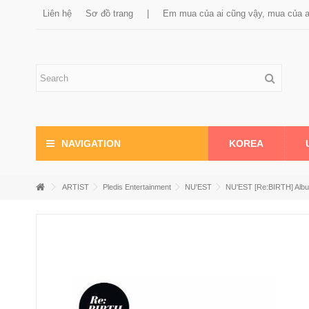
Liên hệ
Sơ đồ trang
|
Em mua của ai cũng vậy, mua của 
KOREA
NAVIGATION
ARTIST
Pledis Entertainment
NU'EST
NU'EST [Re:BIRTH] Albu