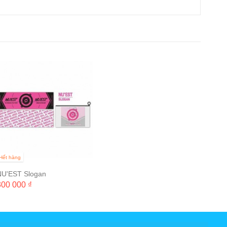
Hết hàng
NU'EST Slogan
300 000 ₫