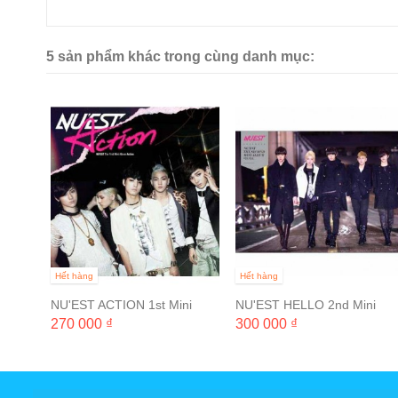
5 sản phẩm khác trong cùng danh mục:
Hết hàng
Hết hàng
NU'EST ACTION 1st Mini
NU'EST HELLO 2nd Mini
Album
Album
270 000 ₫
300 000 ₫