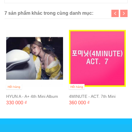
7 sản phẩm khác trong cùng danh mục:
Hết hàng
Hết hàng
HYUN A - A+ 4th Mini Album
4MINUTE - ACT. 7th Mini
Album
330 000 ₫
360 000 ₫