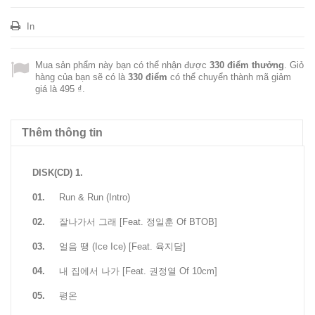
In
Mua sản phẩm này bạn có thể nhận được
330
điểm thưởng
. Giỏ
hàng của bạn sẽ có là
330
điểm
có thể chuyển thành mã giảm
giá là
495 ₫
.
Thêm thông tin
DISK(CD) 1.
01.
Run & Run (Intro)
02.
잘나가서 그래 [Feat. 정일훈 Of BTOB]
03.
얼음 땡 (Ice Ice) [Feat. 육지담]
04.
내 집에서 나가 [Feat. 권정열 Of 10cm]
05.
평온