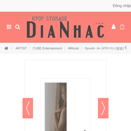
Đăng nhập
ARTIST
CUBE Entertainment
4Minute
HyunA - A+ (4TH 미니앨범)