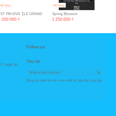
Hết hàng
Hết hàng
1ST PB+DVD【LE GRAND
Spring Blossom
BLEU】REPRINT ORDER /
1 200 000 ₫
1 250 000 ₫
1ST
Follow us
Thư tín
3 1 eight 96
Đăng ký nhận tin tức mới nhất từ hộp thư của bạn