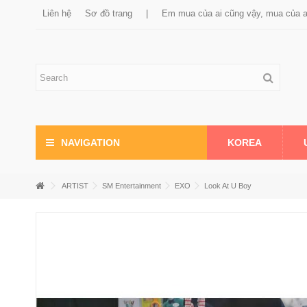
Liên hệ
Sơ đồ trang
|
Em mua của ai cũng vậy, mua của 
KOREA
NAVIGATION
ARTIST
SM Entertainment
EXO
Look At U Boy