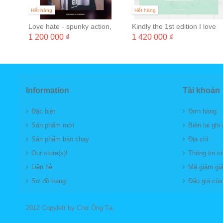
Hết hàng
Hết hàng
Love hate - spunky action,
Kindly the 1st edition I love
baby!
you
1 200 000 ₫
1 420 000 ₫
Information
Tài khoản
Đặc biệt
Đơn hàng
Sản phẩm mới
Biên lai ghi
Sản phẩm bán chạy
Địa chỉ
Our store(s)!
Thông tin c
Liên hệ
Mã giảm gi
Sơ đồ trang
Đấu giá của 
2012 Copyleft by Chợ Ông Tạ.