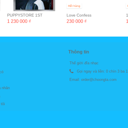
Hết hàng
PUPPYSTORE 1ST
Love Confess
PHOTOBOOK 'ALMOST
1 230 000 ₫
230 000 ₫
LOVER'
Thông tin
Thế giới đĩa nhạc
Gọi ngay và liền:
0 chín 3 ba 1
 có
Email:
order@choongta.com
á nhân
á
tôi