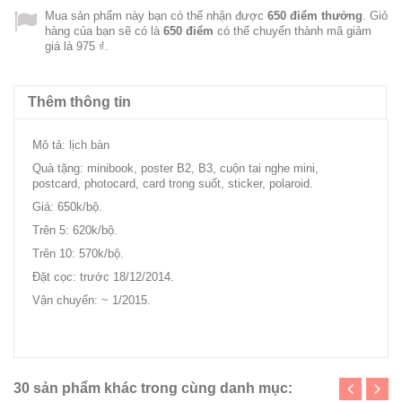
Mua sản phẩm này bạn có thể nhận được
650
điểm thưởng
. Giỏ
hàng của bạn sẽ có là
650
điểm
có thể chuyển thành mã giảm
giá là
975 ₫
.
Thêm thông tin
Mô tả: lịch bàn
Quà tặng: minibook, poster B2, B3, cuộn tai nghe mini,
postcard, photocard, card trong suốt, sticker, polaroid.
Giá: 650k/bộ.
Trên 5: 620k/bộ.
Trên 10: 570k/bộ.
Đặt cọc: trước 18/12/2014.
Vận chuyển: ~ 1/2015.
hyper-beat.com/bbs/zboard.php?id=2015_n
30 sản phẩm khác trong cùng danh mục: