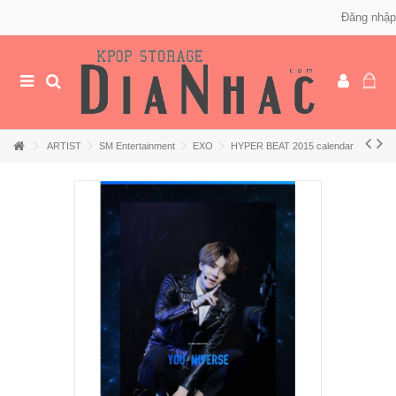
Đăng nhập
ARTIST
SM Entertainment
EXO
HYPER BEAT 2015 calendar