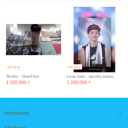
Hết hàng
Hết hàng
Strobo - OverFlow
Love hate - spunky action,
baby!
1 320 000 ₫
1 200 000 ₫
Information
Tài khoản