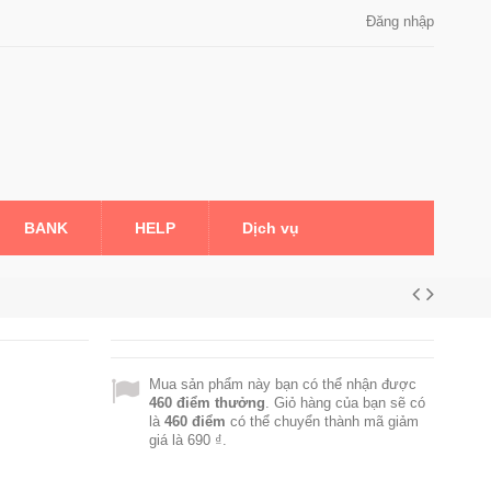
Đăng nhập
BANK
HELP
Dịch vụ
Mua sản phẩm này bạn có thể nhận được
460
điểm thưởng
. Giỏ hàng của bạn sẽ có
là
460
điểm
có thể chuyển thành mã giảm
giá là
690 ₫
.