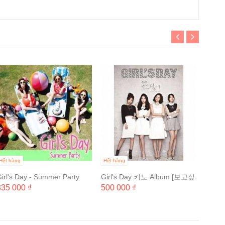
Hết hà
Girl'
단체 
360 0
Hết hàng
Hết hàng
irl's Day - Summer Party
Girl's Day 키노 Album [보고싶
EVERYDAY 4 Mini Album
어]
335 000 ₫
500 000 ₫