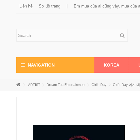
Liên hệ
Sơ đồ trang
|
Em mua của ai cũng vậy, mua của 
KOREA
NAVIGATION
ARTIST
Dream Tea Entertainment
Girl's Day
Girl's Day 여자 