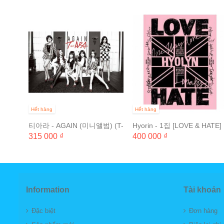
Hết hàng
Hết hàng
티아라 - AGAIN (미니앨범) (T-
Hyorin - 1집 [LOVE & HATE]
ARA - AGAIN (MINI ALBUM))
315 000 ₫
400 000 ₫
Information
Tài khoản
Đặc biệt
Đơn hàng