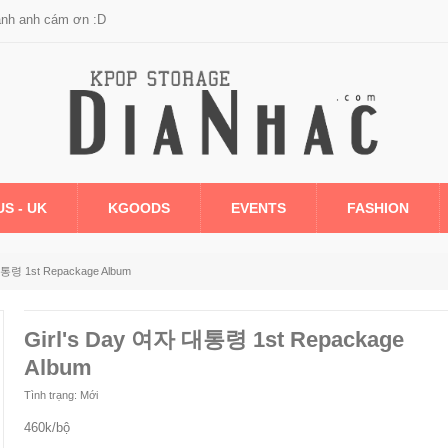
anh anh cám ơn :D
US - UK
KGOODS
EVENTS
FASHION
대통령 1st Repackage Album
Girl's Day 여자 대통령 1st Repackage
Album
Tình trạng:
Mới
460k/bộ