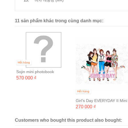
13.
여자 대통령 (MR)
11 sản phẩm khác trong cùng danh mục:
lbum
Hết hàng
Sojin mini photobook
570 000 ₫
Hết hàng
Girl's Day EVERYDAY II Mini
Album
270 000 ₫
Customers who bought this product also bought: