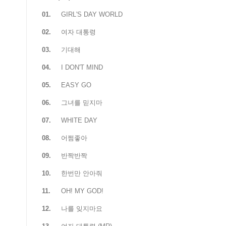
01.
GIRL'S DAY WORLD
02.
여자 대통령
03.
기대해
04.
I DON'T MIND
05.
EASY GO
06.
그녀를 믿지마
07.
WHITE DAY
08.
어쩜좋아
09.
반짝반짝
10.
한번만 안아줘
11.
OH! MY GOD!
12.
나를 잊지마요