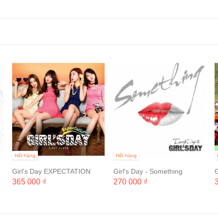
Hết hàng
Hết hàng
Girl's Day EXPECTATION
Girl's Day - Something
G
Album Vol 1
EVERYDAY 3 Mini Album
365 000 ₫
270 000 ₫