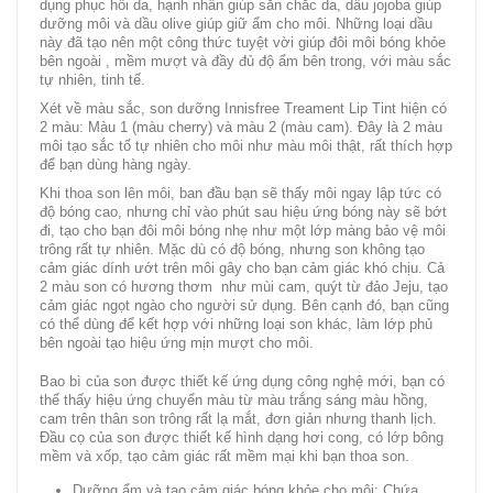
dụng phục hồi da, hạnh nhân giúp săn chắc da, dầu jojoba giúp
dưỡng môi và dầu olive giúp giữ ẩm cho môi. Những loại dầu
này đã tạo nên một công thức tuyệt vời giúp đôi môi bóng khỏe
bên ngoài , mềm mượt và đầy đủ độ ẩm bên trong, với màu sắc
tự nhiên, tinh tế.
Xét về màu sắc, son dưỡng Innisfree Treament Lip Tint hiện có
2 màu: Màu 1 (màu cherry) và màu 2 (màu cam). Đây là 2 màu
môi tạo sắc tố tự nhiên cho môi như màu môi thật, rất thích hợp
để bạn dùng hàng ngày.
Khi thoa son lên môi, ban đầu bạn sẽ thấy môi ngay lập tức có
độ bóng cao, nhưng chỉ vào phút sau hiệu ứng bóng này sẽ bớt
đi, tạo cho bạn đôi môi bóng nhẹ như một lớp màng bảo vệ môi
trông rất tự nhiên. Mặc dù có độ bóng, nhưng son không tạo
cảm giác dính ướt trên môi gây cho bạn cảm giác khó chịu. Cả
2 màu son có hương thơm như mùi cam, quýt từ đảo Jeju, tạo
cảm giác ngọt ngào cho người sử dụng. Bên cạnh đó, bạn cũng
có thể dùng để kết hợp với những loại son khác, làm lớp phủ
bên ngoài tạo hiệu ứng mịn mượt cho môi.
Bao bì của son được thiết kế ứng dụng công nghệ mới, bạn có
thể thấy hiệu ứng chuyển màu từ màu trắng sáng màu hồng,
cam trên thân son trông rất lạ mắt, đơn giản nhưng thanh lịch.
Đầu cọ của son được thiết kế hình dạng hơi cong, có lớp bông
mềm và xốp, tạo cảm giác rất mềm mại khi bạn thoa son.
Dưỡng ẩm và tạo cảm giác bóng khỏe cho môi: Chứa