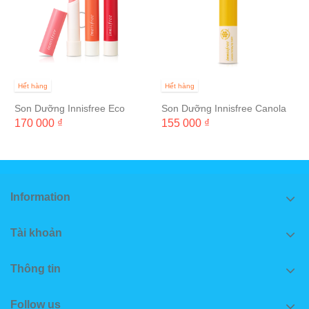
Hết hàng
Hết hàng
Son Dưỡng Innisfree Eco
Son Dưỡng Innisfree Canola
Flower Tint Balm
Honey Lip Balm
170 000 ₫
155 000 ₫
Information
Tài khoản
Thông tin
Follow us