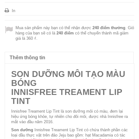
In
Mua sản phẩm này bạn có thể nhận được
240
điểm thưởng
. Giỏ
hàng của bạn sẽ có là
240
điểm
có thể chuyển thành mã giảm
giá là
360 ₫
.
Thêm thông tin
SON DƯỠNG MÔI TẠO MÀU
BÓNG
INNISFREE TREAMENT LIP
TINT
Innisfree Treament Lip Tint là son dưỡng môi có màu, đem lại
hiệu ứng bóng khỏe, tự nhiên cho đôi môi, được nhà Innisfree ra
mắt vào đầu năm 2016.
Son dưỡng
Innisfree Treament Lip Tint có chứa thành phần các
loại dầu thực vật trên đảo Jeju bao gồm: hạt Macadamia có tác