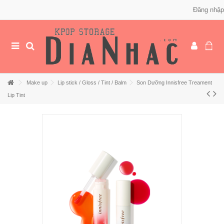
Đăng nhập
Make up
Lip stick / Gloss / Tint / Balm
Son Dưỡng Innisfree Treament
Lip Tint