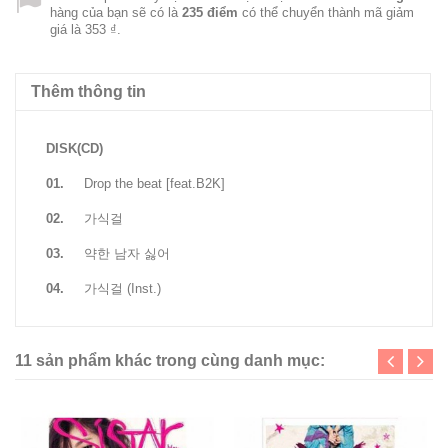
hàng của bạn sẽ có là
235
điểm
có thể chuyển thành mã giảm
giá là
353 ₫
.
Thêm thông tin
DISK(CD)
01.
Drop the beat [feat.B2K]
02.
가식걸
03.
약한 남자 싫어
04.
가식걸 (Inst.)
11 sản phẩm khác trong cùng danh mục: