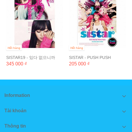
Hết hàng
Hết hàng
SISTAR19 - 있다 없으니까
SISTAR - PUSH PUSH
(SPECIAL PHOTO EDITION)
(Single)
345 000 ₫
205 000 ₫
Information
Tài khoản
Thông tin