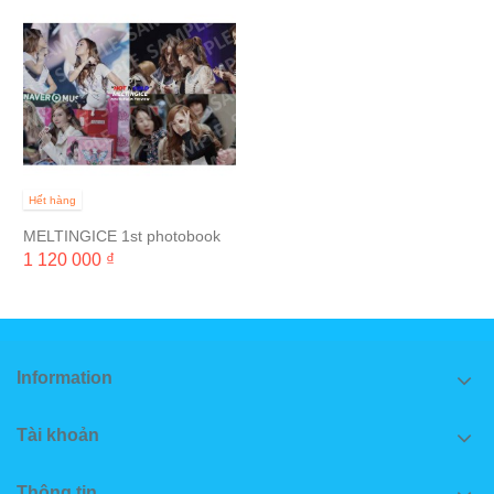
Hết hàng
MELTINGICE 1st photobook
"HOT N COLD"
1 120 000 ₫
Information
Tài khoản
Thông tin