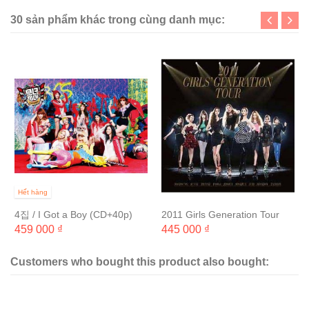
30 sản phẩm khác trong cùng danh mục:
Hết hàng
4집 / I Got a Boy (CD+40p)
2011 Girls Generation Tour
(2CD+60P 화보집) [포스터+지
459 000 ₫
445 000 ₫
관통 무료증정]
Customers who bought this product also bought: