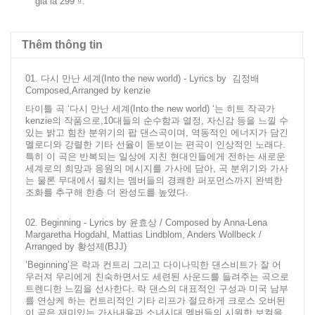
giá là
299 ₫
.
Thêm thông tin
01. 다시 만난 세계(Into the new world) - Lyrics by 김정배
Composed,Arranged by kenzie
타이틀 곡 ‘다시 만난 세계(Into the new world) ‘는 히트 작곡가
kenzie의 작품으로,10대들의 순수함과 열정, 자신감 등을 느낄 수
있는 밝고 힘찬 분위기의 팝 댄스곡이며, 역동적인 에너지가 담긴
멜로디와 강렬한 기타 선율이 돋보이는 편곡이 인상적인 노래다.
특히 이 곡은 반복되는 일상에 지친 현대인들에게 전하는 새로운
세계로의 희망과 응원의 메시지를 가사에 담아, 곡 분위기와 가사
는 물론 무대에서 펼치는 멤버들의 경쾌한 퍼포먼스까지 완벽한
조화를 추구해 한층 더 완성도를 높였다.
02. Beginning - Lyrics by 윤효상 / Composed by Anna-Lena
Margaretha Hogdahl, Mattias Lindblom, Anders Wollbeck /
Arranged by 황성제(BJJ)
‘Beginning’은 락과 컨트리 그리고 다이나믹한 댄스비트가 잘 어
우러져 우리에게 친숙하면서도 세련된 사운드를 들려주는 곡으로
트렌디한 느낌을 선사한다. 락 댄스의 대표적인 구성과 미국 남부
를 연상케 하는 컨트리적인 기타 리프가 절묘하게 크로스 오버된
이 곡은 재미있는 가사내용과 소녀시대 멤버들의 시원한 보컬을