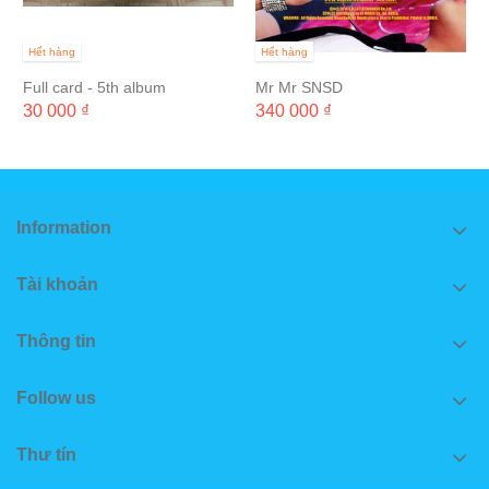
Hết hàng
Hết hàng
Full card - 5th album
Mr Mr SNSD
30 000 ₫
340 000 ₫
Information
Tài khoản
Thông tin
Follow us
Thư tín