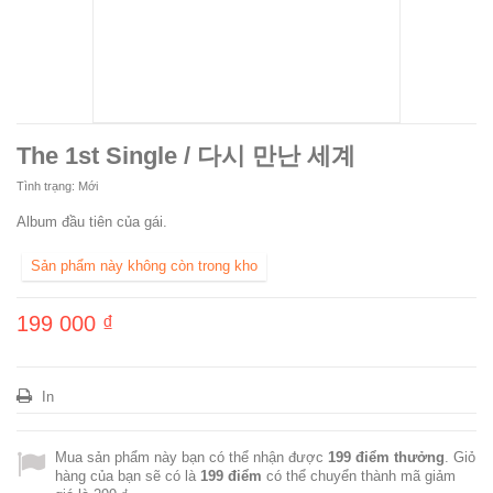
The 1st Single / 다시 만난 세계
Tình trạng:
Mới
Album đầu tiên của gái.
Sản phẩm này không còn trong kho
199 000 ₫
In
Mua sản phẩm này bạn có thể nhận được
199
điểm thưởng
. Giỏ
hàng của bạn sẽ có là
199
điểm
có thể chuyển thành mã giảm