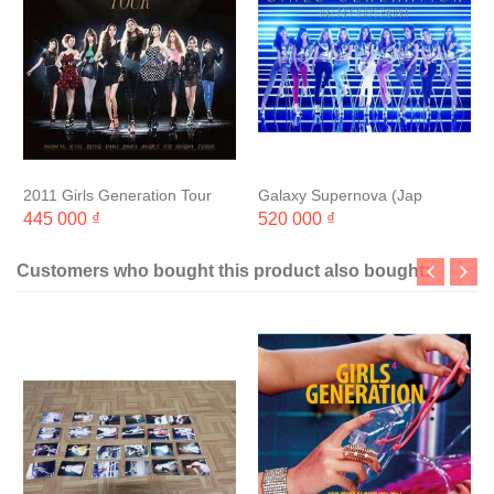
2011 Girls Generation Tour
Galaxy Supernova (Jap
(2CD+60P 화보집) [포스터+지
CD+DVD 초회한정반)
445 000 ₫
520 000 ₫
관통 무료증정]
Customers who bought this product also bought: