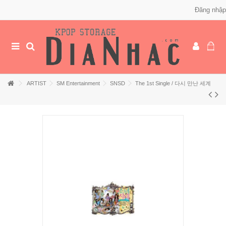
Đăng nhập
ARTIST
SM Entertainment
SNSD
The 1st Single / 다시 만난 세계