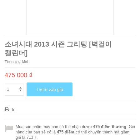
소녀시대 2013 시즌 그리팅 [벽걸이
캘린더]
Tình trạng:
Mới
475 000 ₫
Thêm vào giỏ
In
Mua sản phẩm này bạn có thể nhận được
475
điểm thưởng
. Giỏ
hàng của bạn sẽ có là
475
điểm
có thể chuyển thành mã giảm
giá là
713 ₫
.