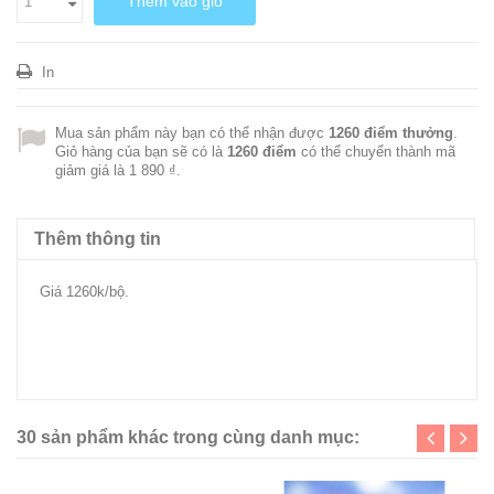
Thêm vào giỏ
In
Mua sản phẩm này bạn có thể nhận được
1260
điểm thưởng
.
Giỏ hàng của bạn sẽ có là
1260
điểm
có thể chuyển thành mã
giảm giá là
1 890 ₫
.
Thêm thông tin
Giá 1260k/bộ.
las930112.dothome.co.kr/bbs/view.php?
id=notice2015&page=1&sn1=&divpage=1&sn=off&ss=on&sc=on
&select_arrange=headnum&desc=asc&no=4
30 sản phẩm khác trong cùng danh mục: