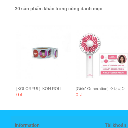
30 sản phẩm khác trong cùng danh mục:
2018
[KOLORFUL] iKON ROLL
[Girls' Generation] 소녀시대
STICKER
핸디형선풍기 HANDY FAN
0 ₫
0 ₫
Information
Tài khoản