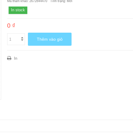
Mã tham khảo:
2672844470
Tình trạng:
Mới
In stock
0 ₫
Thêm vào giỏ
In