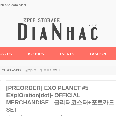
anh anh cám ơn :D
US - UK
KGOODS
EVENTS
FASHION
FFICIAL MERCHANDISE - 글리터코스터+포토카드SET
[PREORDER] EXO PLANET #5
EXplOration[dot]- OFFICIAL
MERCHANDISE - 글리터코스터+포토카드
SET