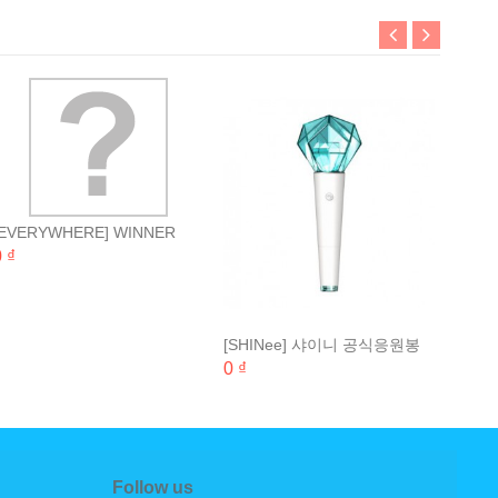
[십일절
AREA
0 ₫
GOO
[EVERYWHERE] WINNER
BROOCH
 ₫
[SHINee] 샤이니 공식응원봉
OFFICIAL FANLIGHT
0 ₫
Follow us