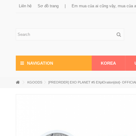
Liên hệ
Sơ đồ trang
|
Em mua của ai cũng vậy, mua của 
KOREA
NAVIGATION
KGOODS
[PREORDER] EXO PLANET #5 EXplOration[dot]- O