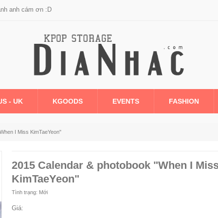
anh anh cám ơn :D
US - UK
KGOODS
EVENTS
FASHION
"When I Miss KimTaeYeon"
2015 Calendar & photobook "When I Mis
KimTaeYeon"
Tình trạng:
Mới
Giá: