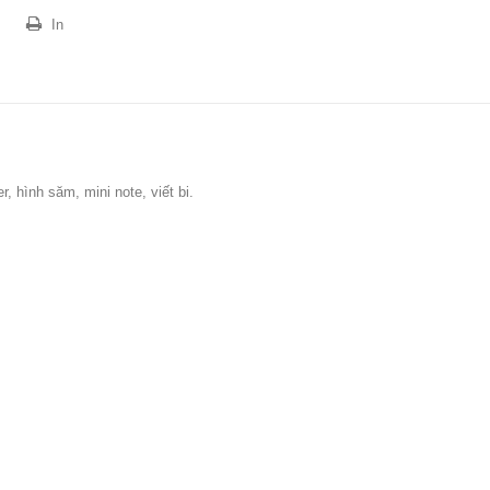
In
r, hình săm, mini note, viết bi.