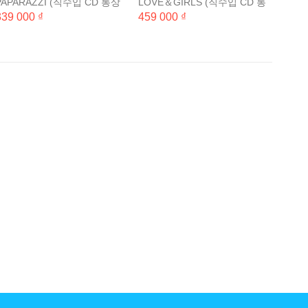
PAPARAZZI (직수입 CD 통상
LOVE＆GIRLS (직수입 CD 통
반)
상반)
339 000 ₫
459 000 ₫