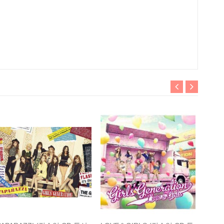
LOVE
CD+
649 0
송]