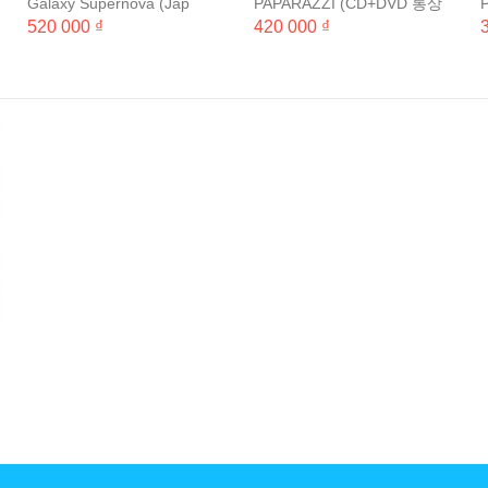
Galaxy Supernova (Jap
PAPARAZZI (CD+DVD 통상
지
CD+DVD 초회한정반)
반)
520 000 ₫
420 000 ₫