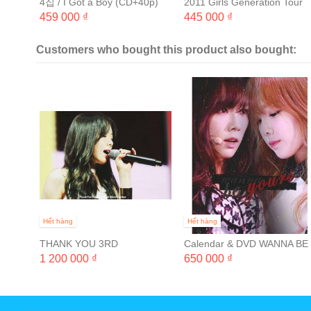
4집 / I Got a Boy (CD+40p)
2011 Girls Generation Tour
(2CD+60P 화보집) [포스터+
459 000 ₫
445 000 ₫
관통 무료증정]
Customers who bought this product also bought:
Hết hàng
Hết hàng
THANK YOU 3RD
Calendar & DVD WANNA BE
PHOTOBOOK "MERCI"
YOURS (Expecto Patronum)
1 200 000 ₫
650 000 ₫