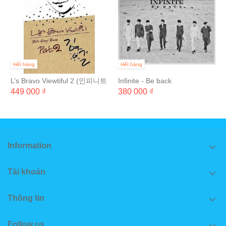
Hết hàng
Hết hàng
L’s Bravo Viewtiful 2 (인피니트
Infinite - Be back
엘의 포토에세이 북 2집)
449 000 ₫
380 000 ₫
Information
Tài khoản
Thông tin
Follow us