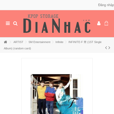
Đăng nhập
ARTIST
SM Entertainment
Infinite
INFINITE-F 靑 (1ST Single
Album) (random card)