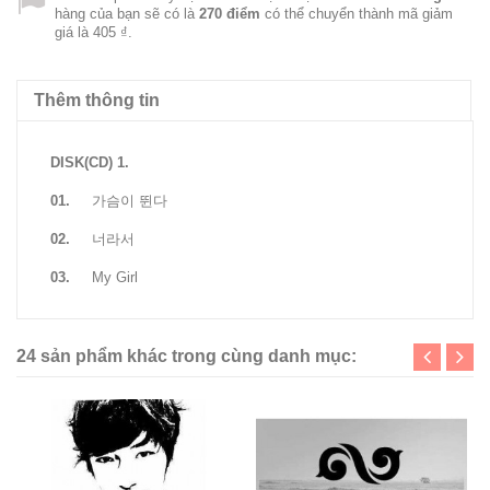
hàng của bạn sẽ có là
270
điểm
có thể chuyển thành mã giảm
giá là
405 ₫
.
Thêm thông tin
DISK(CD) 1.
01.
가슴이 뛴다
02.
너라서
03.
My Girl
24 sản phẩm khác trong cùng danh mục: