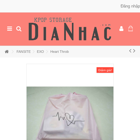
Đăng nhập
FANSITE
EXO
Heart Throb
Giảm giá!