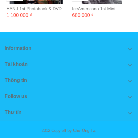
HAN-I 1st Photobook & DVD
IceAmericano 1st Mini
"L'amour"
Photobook & DVD 'JUDE
1 100 000 ₫
680 000 ₫
REMEMBER WELL'
Information
Tài khoản
Thông tin
Follow us
Thư tín
2012 Copyleft by Chợ Ông Tạ.