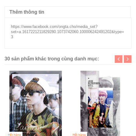
Thêm thông tin
https://www.facebook.com/ongta.cho/media_set?
set=a.1617221211829280.1073742060.100006242491202&type=
3
30 sản phẩm khác trong cùng danh mục:
Hết hàng
Hết hàng