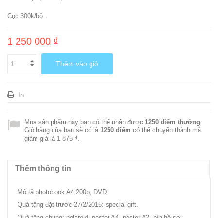
Cọc 300k/bộ.
1 250 000 ₫
Thêm vào giỏ
In
Mua sản phẩm này bạn có thể nhận được
1250
điểm thưởng
.
Giỏ hàng của bạn sẽ có là
1250
điểm
có thể chuyển thành mã
giảm giá là
1 875 ₫
.
Thêm thông tin
Mô tả photobook A4 200p, DVD
Quà tặng đặt trước 27/2/2015: special gift.
Quà tặng chung: polaroid, poster A4, poster A2, bìa hồ sơ,