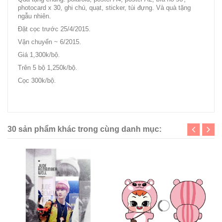
photocard x 30, ghi chú, quạt, sticker, túi đựng. Và quà tặng
ngẫu nhiên.
Đặt cọc trước 25/4/2015.
Vận chuyển ~ 6/2015.
Giá 1,300k/bộ.
Trên 5 bộ 1,250k/bộ.
Cọc 300k/bộ.
exosehunkr.dothome.co.kr/wordpress/?p=21
30 sản phẩm khác trong cùng danh mục: