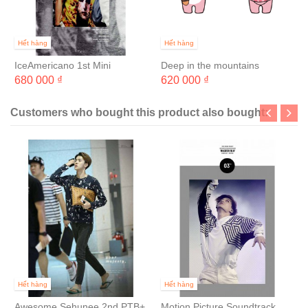
Hết hàng
Hết hàng
IceAmericano 1st Mini
Deep in the mountains
Photobook & DVD 'JUDE
680 000 ₫
620 000 ₫
REMEMBER WELL'
Customers who bought this product also bought:
Hết hàng
Hết hàng
Awesome Sehunee 2nd PTB+
Motion Picture Soundtrack