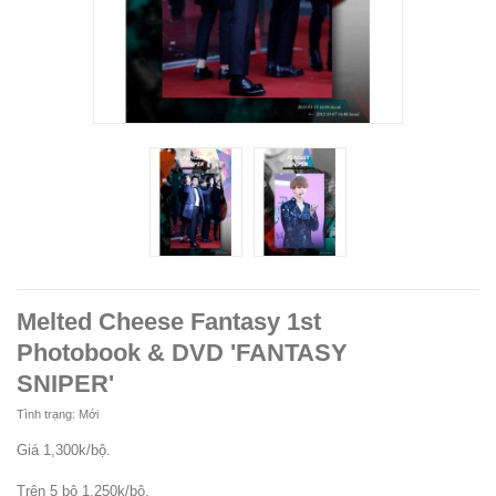
Melted Cheese Fantasy 1st
Photobook & DVD 'FANTASY
SNIPER'
Tình trạng:
Mới
Giá 1,300k/bộ.
Trên 5 bộ 1,250k/bộ.