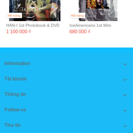
Hết hàng
Hết hàng
HAN-I 1st Photobook & DVD
IceAmericano 1st Mini
"L'amour"
Photobook & DVD 'JUDE
1 100 000 ₫
680 000 ₫
REMEMBER WELL'
Information
Tài khoản
Thông tin
Follow us
Thư tín