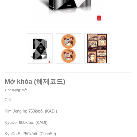
Mở khóa (해제코드)
Tình trạng:
Mới
Giá:
Kim Jong In: 750k/bộ. (KADI)
KyuDo: 800k/bộ. (KADI)
KyuDo S: 750k/bộ. (ChanSe)