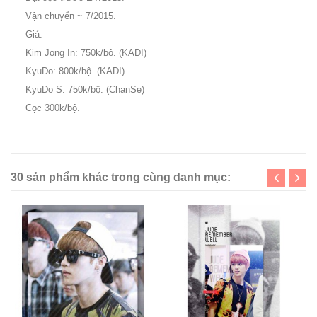
Vận chuyển ~ 7/2015.
Giá:
Kim Jong In: 750k/bộ. (KADI)
KyuDo: 800k/bộ. (KADI)
KyuDo S: 750k/bộ. (ChanSe)
Cọc 300k/bộ.
raquin.dothome.co.kr/bbs/zboard.php?id=no
30 sản phẩm khác trong cùng danh mục: