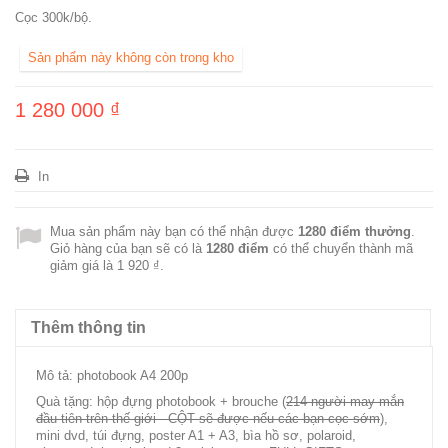
Cọc 300k/bộ.
Sản phẩm này không còn trong kho
1 280 000 ₫
In
Mua sản phẩm này bạn có thể nhận được
1280
điểm thưởng
.
Giỏ hàng của bạn sẽ có là
1280
điểm
có thể chuyển thành mã
giảm giá là
1 920 ₫
.
Thêm thông tin
Mô tả: photobook A4 200p
Quà tặng: hộp đựng photobook + brouche (
214 người may mắn
đầu tiên trên thế giới - CỘT sẽ được nếu các bạn cọc sớm
),
mini dvd, túi đựng, poster A1 + A3, bìa hồ sơ, polaroid,