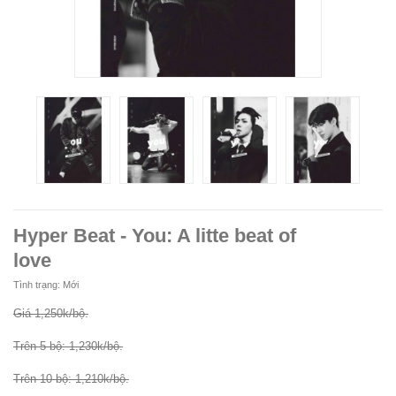
Hyper Beat - You: A litte beat of
love
Tình trạng:
Mới
Giá 1,250k/bộ.
Trên 5 bộ: 1,230k/bộ.
Trên 10 bộ: 1,210k/bộ.