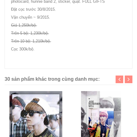
photocard, hunnie band 2, sticker, quạt. FULL GIFTS
Đặt cọc trước 30/8/2015.
Vận chuyển ~ 9/2015.
Giá 1,250k/bộ.
Trên 5 bộ: 1,230k/bộ.
Trên 10 bộ: 1,210k/bộ.
Cọc 300k/bộ.
hyper-beat.com/you/
30 sản phẩm khác trong cùng danh mục: