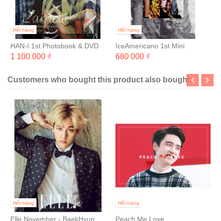
Hết hàng
Hết hàng
HAN-I 1st Photobook & DVD
IceAmericano 1st Mini
"L'amour"
Photobook & DVD 'JUDE
1 100 000 ₫
680 000 ₫
REMEMBER WELL'
Customers who bought this product also bought:
Hết hàng
Hết hàng
Elle November - BaekHyun
Peach Me Love