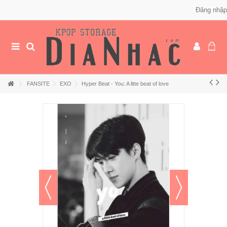
Đăng nhập
FANSITE
EXO
Hyper Beat - You: A litte beat of love