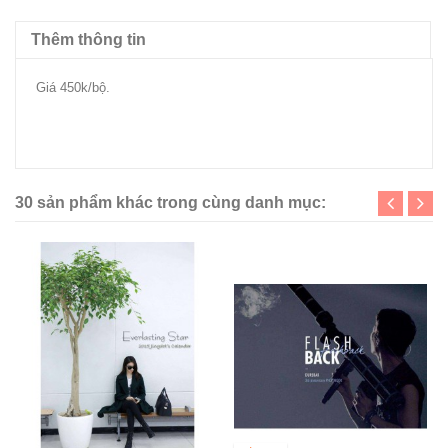
Thêm thông tin
Giá 450k/bộ.
mobile.twitter.com/19951221_com/status/572040736050323456/
photo/1
30 sản phẩm khác trong cùng danh mục: