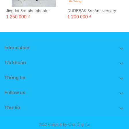
Hết hàng
Jingdot 3rd photobook -
DUREBAK 3rd Anniversary
Beside You
Photobook 'FLASHBACK'
1 250 000 ₫
1 200 000 ₫
Information
Tài khoản
Thông tin
Follow us
Thư tín
2012 Copyleft by Chợ Ông Tạ.