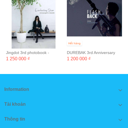
Hết hàng
Jingdot 3rd photobook -
DUREBAK 3rd Anniversary
Beside You
Photobook 'FLASHBACK'
1 250 000 ₫
1 200 000 ₫
Information
Tài khoản
Thông tin